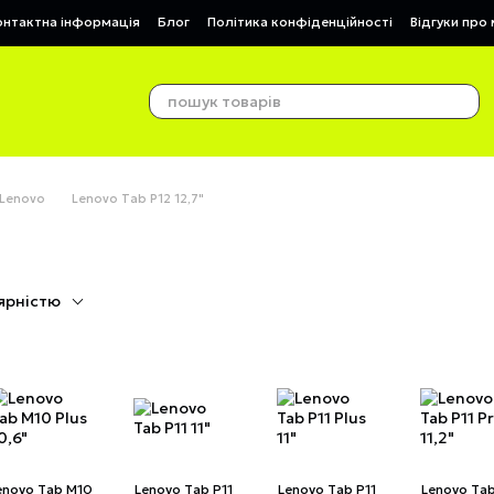
онтактна інформація
Блог
Політика конфіденційності
Відгуки про
 Lenovo
Lenovo Tab P12 12,7"
ярністю
enovo Tab M10
Lenovo Tab P11
Lenovo Tab P11
Lenovo Tab