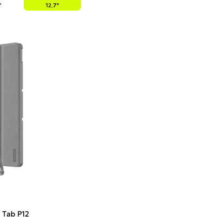
"
12,7"
 Tab P12