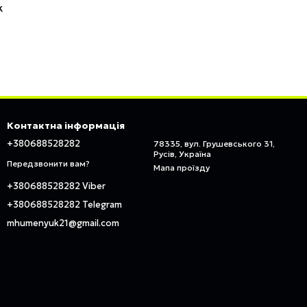
k
Контактна інформація
+380688528282
78335, вул. Грушевського 31,
Русів, Україна
Передзвонити вам?
Мапа проїзду
+380688528282 Viber
+380688528282 Telegram
mhumenyuk21@gmail.com