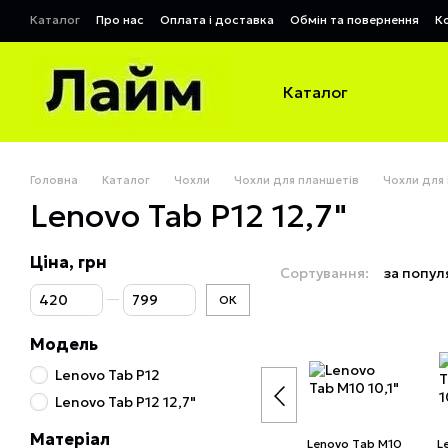
Перейти до основного контенту
Каталог
Про нас
Оплата і доставка
Обмін та повернення
К
Договір публічної оферти
Каталог
Головна
Каталог
Чохли
Чохли для планшетів
Чохли для
Lenovo Tab P12 12,7"
Ціна, грн
Сортування:
за попул
Від Ціна, грн
До Ціна, грн
ОК
Модель
Lenovo Tab P12
Lenovo Tab P12 12,7"
Матеріал
Lenovo Tab M10
L