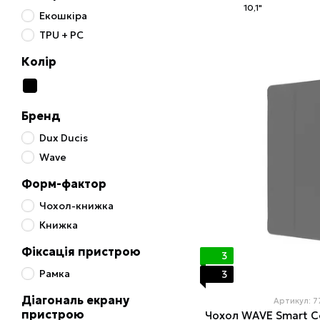
10,1"
Екошкіра
TPU + PC
Колір
Бренд
Dux Ducis
Wave
Форм-фактор
Чохол-книжка
Книжка
Фіксація пристрою
3
Рамка
3
Діагональ екрану
Артикул: 
пристрою
Чохол WAVE Smart Co