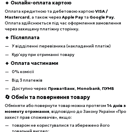
🔹 Онлайн-оплата картою
Оплата кредитною та дебетовою картою
VISA /
Mastercard
, а також через
Apple Pay
та
Google Pay
.
Оплата здійснюється під час оформлення замовлення
через захищену платіжну сторінку.
🔹 Післяплата
У відділенні перевізника (накладений платіж)
Кур’єру при отриманні товару
🔹 Оплата частинами
0% комісії
Від 3 платежів
Доступно через:
ПриватБанк
,
Monobank
,
ПУМБ
🔄 Обмін та повернення товару
Обміняти або повернути товар можна протягом
14 днів з
моменту отримання
, відповідно до Закону України «Про
захист прав споживачів», якщо:
товаром не користувалися та збережено його
товарний вигляд;