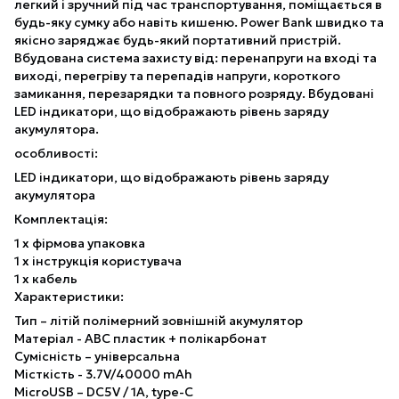
легкий і зручний під час транспортування, поміщається в
будь-яку сумку або навіть кишеню. Power Bank швидко та
якісно заряджає будь-який портативний пристрій.
Вбудована система захисту від: перенапруги на вході та
виході, перегріву та перепадів напруги, короткого
замикання, перезарядки та повного розряду. Вбудовані
LED індикатори, що відображають рівень заряду
акумулятора.
особливості:
LED індикатори, що відображають рівень заряду
акумулятора
Комплектація:
1 х фірмова упаковка
1 х інструкція користувача
1 х кабель
Характеристики:
Тип – літій полімерний зовнішній акумулятор
Матеріал - ABC пластик + полікарбонат
Сумісність – універсальна
Місткість - 3.7V/40000 mAh
MicroUSB – DC5V / 1A, type-C