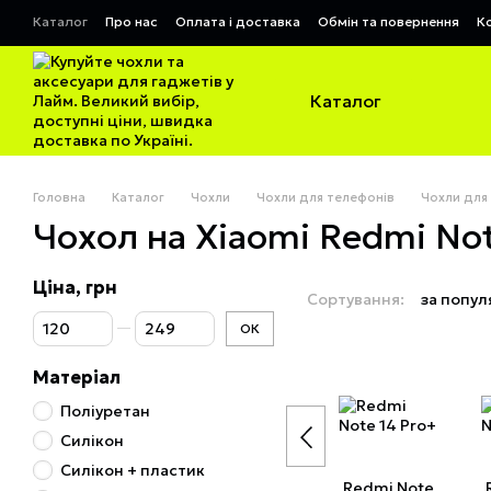
Перейти до основного контенту
Каталог
Про нас
Оплата і доставка
Обмін та повернення
К
Договір публічної оферти
Каталог
Головна
Каталог
Чохли
Чохли для телефонів
Чохли для
Чохол на Xiaomi Redmi No
Ціна, грн
Сортування:
за попул
Від Ціна, грн
До Ціна, грн
ОК
Матеріал
Поліуретан
Силікон
Силікон + пластик
Redmi Note