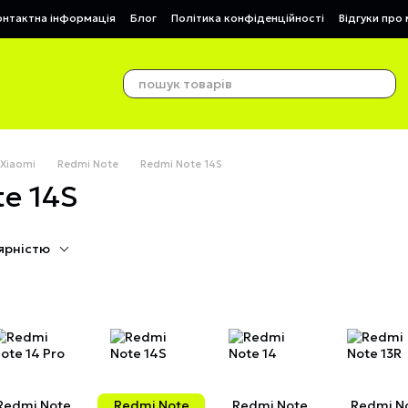
онтактна інформація
Блог
Політика конфіденційності
Відгуки про
 Xiaomi
Redmi Note
Redmi Note 14S
te 14S
ярністю
Redmi Note
Redmi Note
Redmi Note
Redmi N