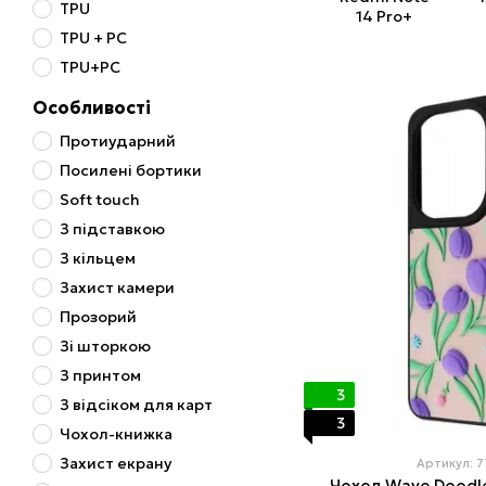
TPU
14 Pro+
TPU + PC
TPU+PC
Особливості
Протиударний
Посилені бортики
Soft touch
З підставкою
З кільцем
Захист камери
Прозорий
Зі шторкою
З принтом
3
З відсіком для карт
3
Чохол-книжка
Захист екрану
Артикул: 
Чохол Wave Doodle