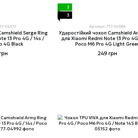
3
3
777-04377
Артикул: 777-04988
amshield Serge Ring
Ударостійкий чохол Camshield A
e 13 Pro 4G / 14s /
для Xiaomi Redmi Note 13 Pro 4G 
o 4G Black
Poco M6 Pro 4G Light Gree
грн
249 грн