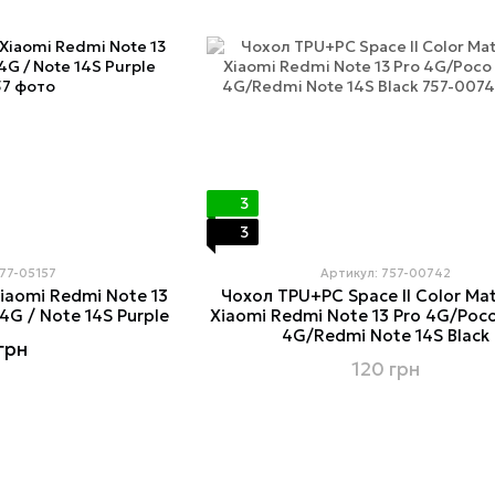
3
3
777-05157
Артикул: 757-00742
iaomi Redmi Note 13
Чохол TPU+PC Space II Color Ma
4G / Note 14S Purple
Xiaomi Redmi Note 13 Pro 4G/Poc
4G/Redmi Note 14S Black
грн
120 грн