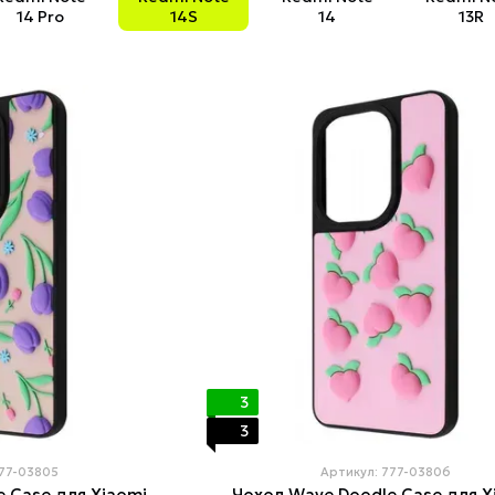
14 Pro
14S
14
13R
3
3
777-03805
Артикул: 777-03806
 Case для Xiaomi
Чохол Wave Doodle Case для X