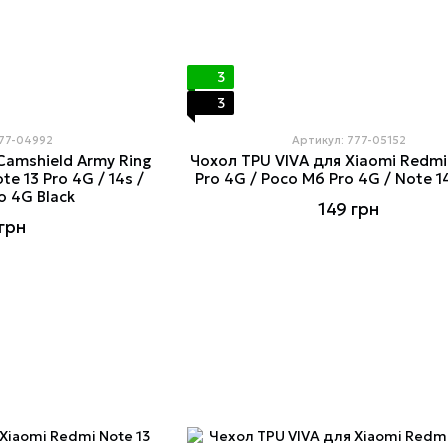
3
3
777-04992
Артикул: 777-05152
Camshield Army Ring
Чохол TPU VIVA для Xiaomi Redmi
e 13 Pro 4G / 14s /
Pro 4G / Poco M6 Pro 4G / Note 1
o 4G Black
149 грн
грн