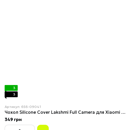
3
3
Артикул: 656-09041
Чохол Silicone Cover Lakshmi Full Camera для Xiaomi Redmi Note 15 Pro+ 5G Black
349 грн