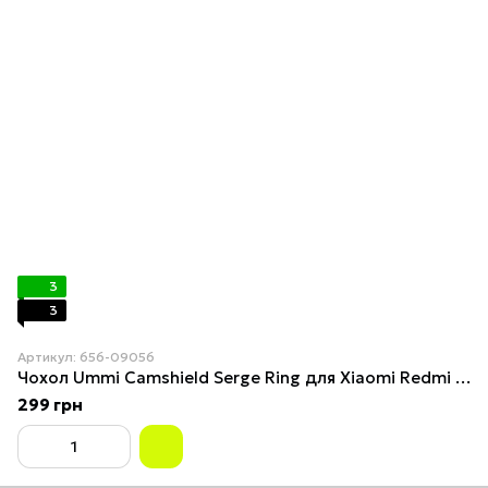
3
3
Артикул: 656-09056
Чохол Ummi Camshield Serge Ring для Xiaomi Redmi Note 15 Pro+ 5G / Poco M8 Pro 5G Navy
299 грн