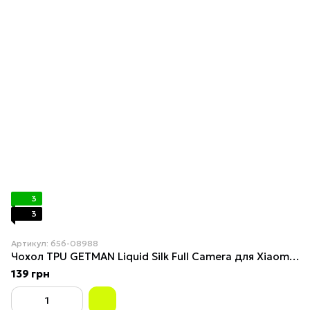
3
3
Артикул: 656-08988
Чохол TPU GETMAN Liquid Silk Full Camera для Xiaomi Redmi Note 15 Pro+ 5G Light purple
139 грн