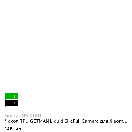
3
3
Артикул: 656-08985
Чохол TPU GETMAN Liquid Silk Full Camera для Xiaomi Redmi Note 15 Pro+ 5G Dark green
139 грн