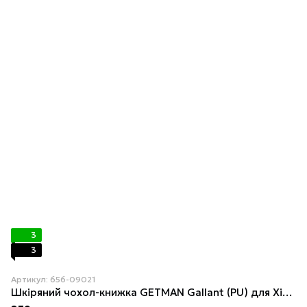
3
3
Артикул: 656-09021
Шкіряний чохол-книжка GETMAN Gallant (PU) для Xiaomi Redmi Note 15 Pro+ 5G Синій