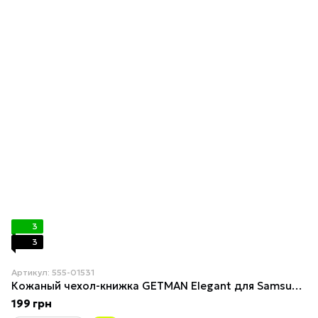
3
3
Артикул: 555-01531
Кожаный чехол-книжка GETMAN Elegant для Samsung Galaxy M34 5G Розовый
199 грн