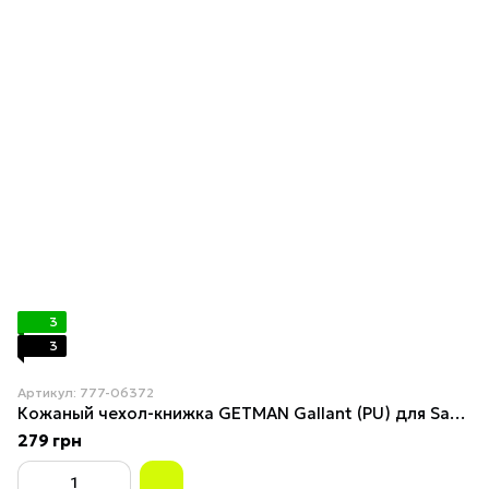
3
3
Артикул: 777-06372
Кожаный чехол-книжка GETMAN Gallant (PU) для Samsung Galaxy M34 5G Синий
279 грн