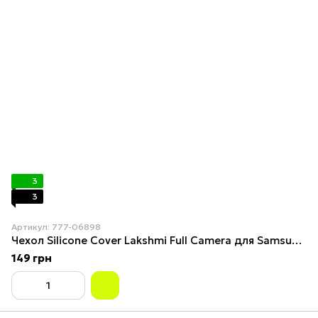
3
3
Артикул: 777-06898
Чехол Silicone Cover Lakshmi Full Camera для Samsung Galaxy M34 5G Marsala
149 грн