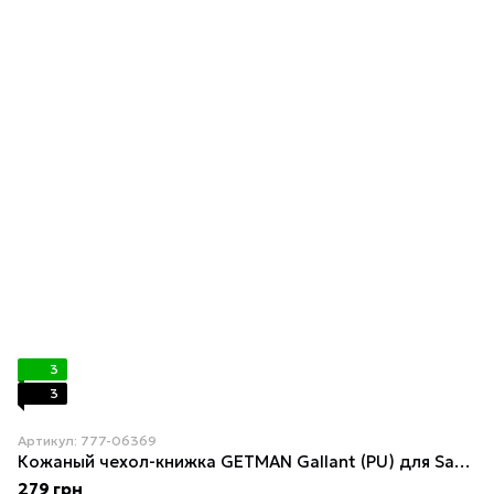
3
3
Артикул: 777-06369
Кожаный чехол-книжка GETMAN Gallant (PU) для Samsung Galaxy M34 5G Green
279 грн