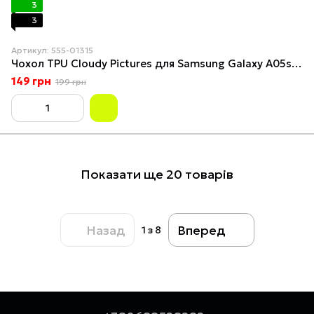
3
3
Артикул: 555-01315
Чохол TPU Cloudy Pictures для Samsung Galaxy A05s Paws
149 грн
199 грн
Показати ще 20 товарів
Назад
Вперед
1
з 8