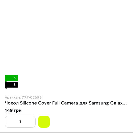
3
3
Артикул: 777-02692
Чохол Silicone Cover Full Camera для Samsung Galaxy A05s (A057) Pink Sand
149 грн