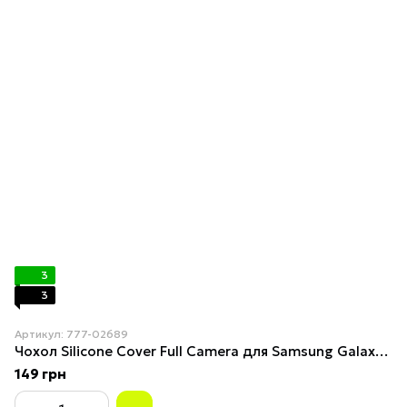
3
3
Артикул: 777-02689
Чохол Silicone Cover Full Camera для Samsung Galaxy A05s (A057) Lilac
149 грн