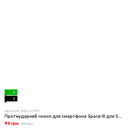
3
3
Артикул: 666-02183
Протиударний чохол для смартфона Space III для Samsung Galaxy S24 Ultra Dark Purple
99 грн
139 грн