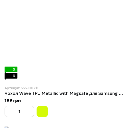
3
3
Артикул: 555-00211
Чохол Wave TPU Metallic with Magsafe для Samsung Galaxy S24 Ultra (S928) Purple
199 грн