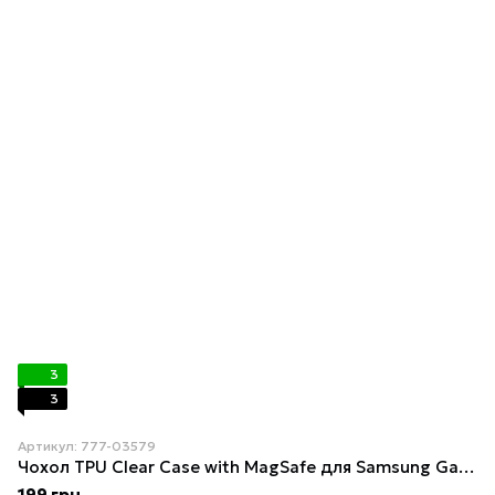
3
3
Артикул: 777-03579
Чохол TPU Clear Case with MagSafe для Samsung Galaxy S24 Ultra 5G (S928) Transparent
199 грн