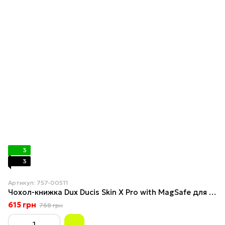
3
3
Артикул: 757-00511
Чохол-книжка Dux Ducis Skin X Pro with MagSafe для Samsung Galaxy S24 Ultra 5G (S928) Black
615 грн
768 грн