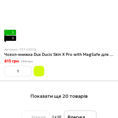
3
3
Артикул: 757-00513
Чохол-книжка Dux Ducis Skin X Pro with MagSafe для Samsung Galaxy S24 Ultra 5G (S928) Purple
615 грн
768 грн
Показати ще 20 товарів
Назад
Вперед
1
з 10