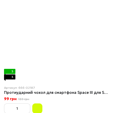
3
3
Артикул: 666-02187
Протиударний чохол для смартфона Space III для Samsung Galaxy S24 Ultra Purple
99 грн
139 грн