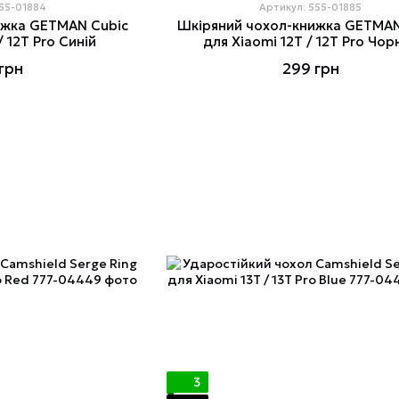
555-01884
Артикул: 555-01885
ижка GETMAN Cubic
Шкіряний чохол-книжка GETMAN
/ 12T Pro Синій
для Xiaomi 12T / 12T Pro Чор
грн
299 грн
3