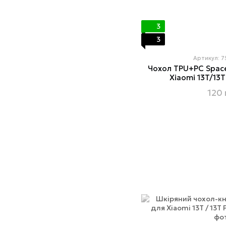
3
3
Артикул: 
Чохол TPU+PC Space 
Xiaomi 13T/13T
120 