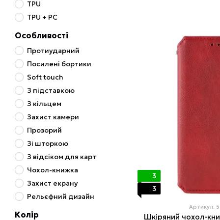
TPU
TPU + PC
Особливості
Протиударний
Посилені бортики
Soft touch
З підставкою
З кільцем
Захист камери
Прозорий
Зі шторкою
З відсіком для карт
Чохол-книжка
3
Захист екрану
3
Рельєфний дизайн
Артикул: 
Колір
Шкіряний чохол-кн