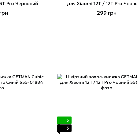
13T Pro Червоний
для Xiaomi 12T / 12T Pro Черв
грн
299 грн
3
3