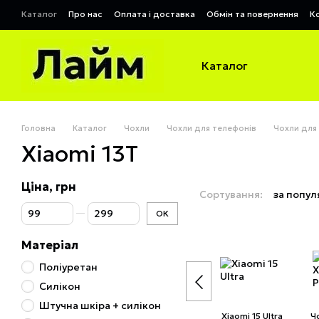
Перейти до основного контенту
Каталог
Про нас
Оплата і доставка
Обмін та повернення
К
Договір публічної оферти
Каталог
Головна
Каталог
Чохли
Чохли для телефонів
Чохли для
Xiaomi 13T
Ціна, грн
Сортування:
за попул
Від Ціна, грн
До Ціна, грн
ОК
Матеріал
Поліуретан
Силікон
Штучна шкіра + силікон
Xiaomi 15 Ultra
Ч