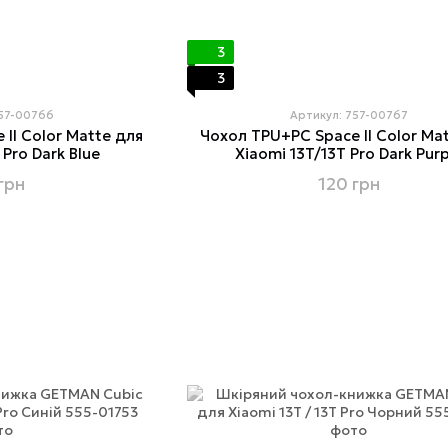
3
3
757-00766
Артикул: 757-00767
II Color Matte для
Чохол TPU+PC Space II Color Ma
 Pro Dark Blue
Xiaomi 13T/13T Pro Dark Purp
грн
120 грн