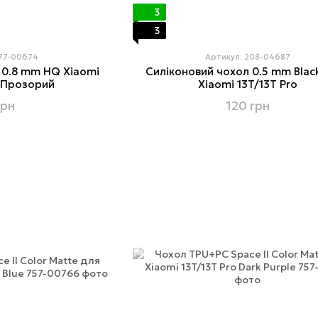
3
3
777-00674
Артикул: 208-04687
 0.8 mm HQ Xiaomi
Силіконовий чохол 0.5 mm Blac
o Прозорий
Xiaomi 13T/13T Pro
грн
120 грн