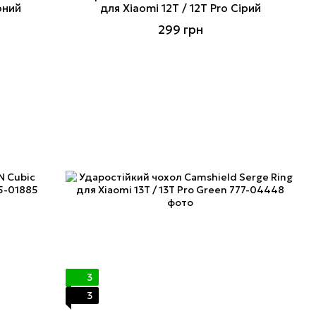
оний
для Xiaomi 12T / 12T Pro Сірий
299 грн
3
3