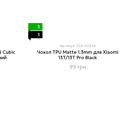
3
3
Артикул: 555-02348
 Cubic
Чохол TPU Matte 1.3mm для Xiaomi
ний
13T/13T Pro Black
99 грн