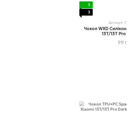
3
3
Артикул: 
Чохол WXD Силікон
13T/13T Pr
99 