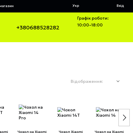
Укр
Вхід
 магазин
Графік роботи:
10:00–18:00
+380688528282
Відображення:
iaomi
Чохол на Xiaomi
Чохол Xiaomi
Чохол на Xiaomi