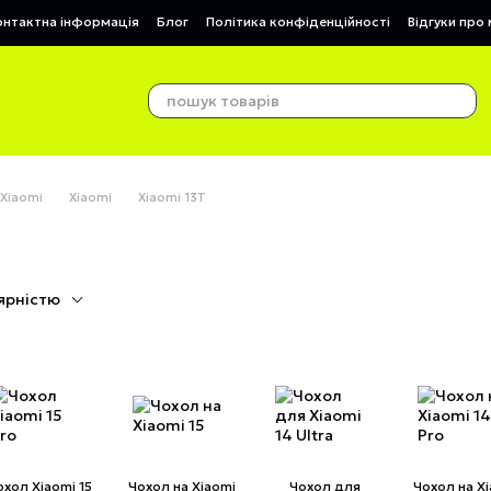
онтактна інформація
Блог
Політика конфіденційності
Відгуки про
 Xiaomi
Xiaomi
Xiaomi 13T
ярністю
охол Xiaomi 15
Чохол на Xiaomi
Чохол для
Чохол на X