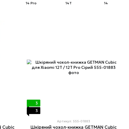
o
14 Pro
14T
14
3
3
Артикул: 555-01883
 Cubic
Шкіряний чохол-книжка GETMAN Cubic