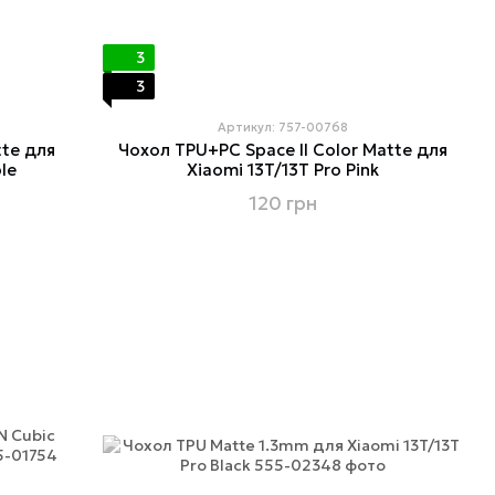
3
3
Артикул: 757-00768
tte для
Чохол TPU+PC Space II Color Matte для
le
Xiaomi 13T/13T Pro Pink
120 грн