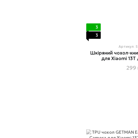
3
3
Артикул: 
Шкіряний чохол-кн
для Xiaomi 13T 
299 