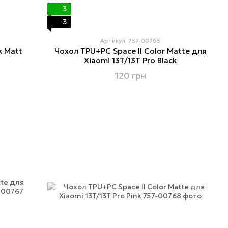
3
3
Артикул: 757-00765
k Matt
Чохол TPU+PC Space II Color Matte для
Xiaomi 13T/13T Pro Black
120 грн