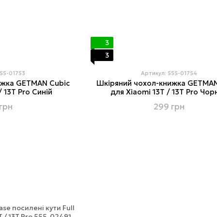
3
3
555-01753
Артикул: 555-01754
ижка GETMAN Cubic
Шкіряний чохол-книжка GETMAN
/ 13T Pro Синій
для Xiaomi 13T / 13T Pro Чор
грн
299 грн