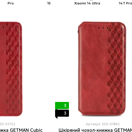
Pro
15
Xiaomi 14 Ultra
14T Pr
3
3
555-01752
Артикул: 555-01882
ижка GETMAN Cubic
Шкіряний чохол-книжка GETMAN