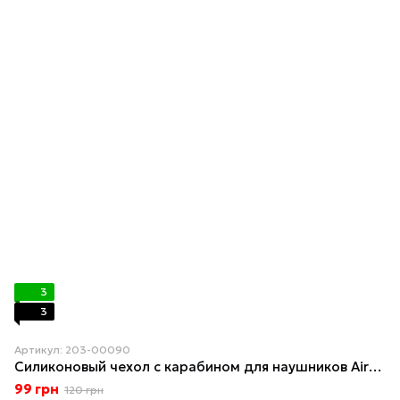
3
3
Артикул: 203-00090
Силиконовый чехол с карабином для наушников AirPods 2 Голубой
99 грн
120 грн