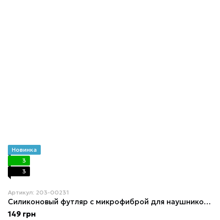
Новинка
3
3
Артикул: 203-00231
Силиконовый футляр с микрофиброй для наушников Airpods Pro Lilac Pride
149 грн