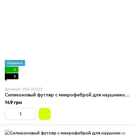
Новинка
3
3
Артикул: 203-00227
Силиконовый футляр с микрофиброй для наушников Airpods Pro Pine green
149 грн