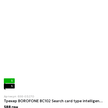
3
3
Артикул: 656-03270
Трекер BOROFONE BC102 Search card type intelligent positioning anti-lost device Black
588 грн