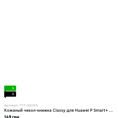
3
3
Артикул: 777-06093
Кожаный чехол-книжка Classy для Huawei P Smart+ (nova 3i) Rose Gold
149 грн