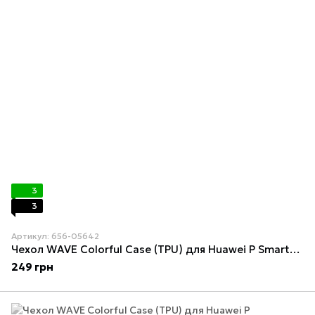
3
3
Артикул: 656-05642
Чехол WAVE Colorful Case (TPU) для Huawei P Smart+/Nova 3i Light purple
249 грн