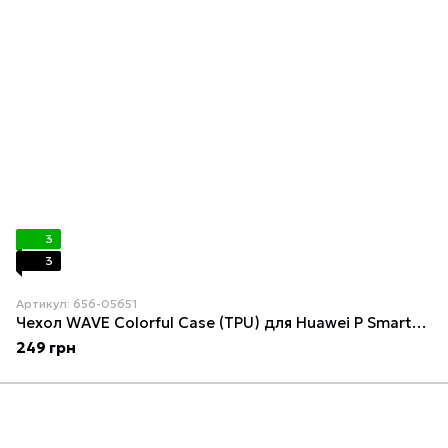
3
3
Артикул: 656-05651
Чехол WAVE Colorful Case (TPU) для Huawei P Smart+/Nova 3i Black currant
249 грн