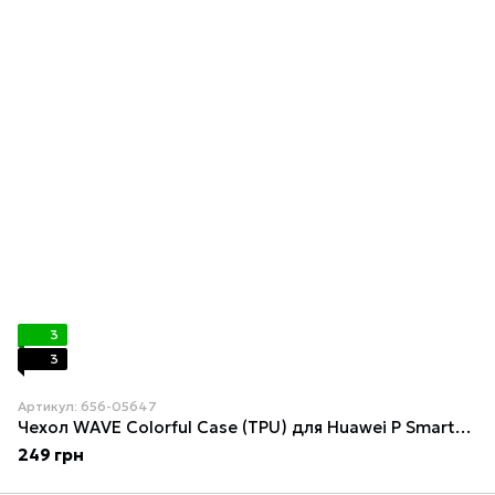
3
3
Артикул: 656-05647
Чехол WAVE Colorful Case (TPU) для Huawei P Smart+/Nova 3i Blue
249 грн