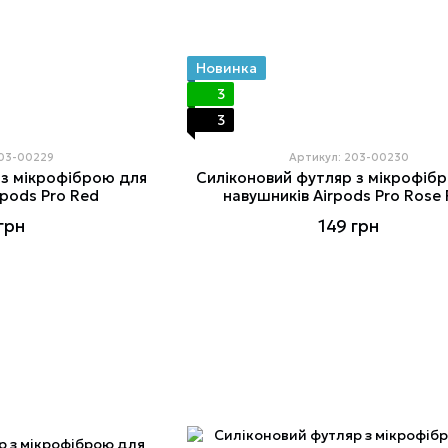
Новинка
3
3
203-00229
Артикул: 203-00230
 з мікрофіброю для
Силіконовий футляр з мікрофіб
rpods Pro Red
навушників Airpods Pro Rose
грн
149 грн