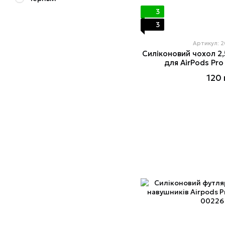
3
3
Артикул: 
Силіконовий чохол 2
для AirPods Pro
120 