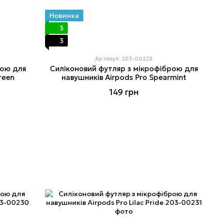
Новинка
3
3
Артикул: 203-00228
рою для
Силіконовий футляр з мікрофіброю для
reen
навушників Airpods Pro Spearmint
149 грн