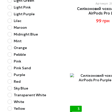
Light Green
Артикул: 
Light Pink
Силіконовий чохо
AirPods Pro 
Light Purple
99 грн
Lilac
Maroon
Midnight Blue
Mint
Orange
Pebble
Pink
Pink Sand
Purple
Red
Sky Blue
Transparent White
White
Yellow
3