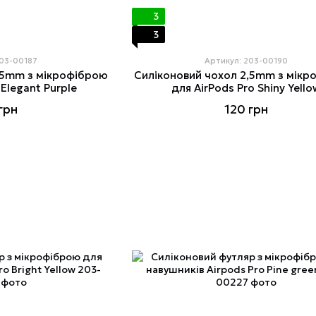
3
3
203-00187
Артикул: 203-00190
,5mm з мікрофіброю
Силіконовий чохол 2,5mm з мікр
 Elegant Purple
для AirPods Pro Shiny Yello
грн
120 грн