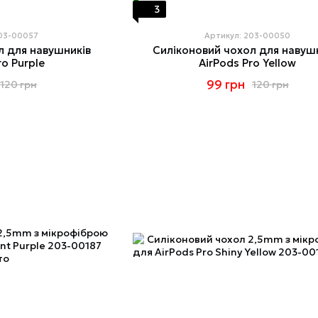
3
203-00057
Артикул: 203-00050
л для навушників
Силіконовий чохол для навуш
ro Purple
AirPods Pro Yellow
99 грн
120 грн
120 грн