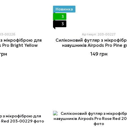
Новинка
3
3
203-00226
Артикул: 203-00227
 з мікрофіброю для
Силіконовий футляр з мікрофіб
 Pro Bright Yellow
навушників Airpods Pro Pine g
грн
149 грн