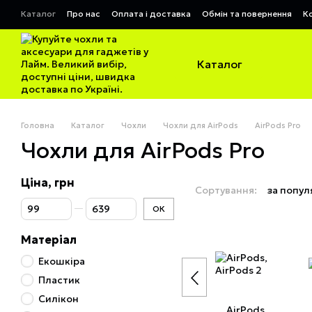
Перейти до основного контенту
Каталог
Про нас
Оплата і доставка
Обмін та повернення
К
Договір публічної оферти
Каталог
Головна
Каталог
Чохли
Чохли для AirPods
AirPods Pro
Чохли для AirPods Pro
Ціна, грн
Сортування:
за попул
Від Ціна, грн
До Ціна, грн
ОК
Матеріал
Екошкіра
Пластик
Силікон
AirPods,