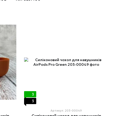
3
3
Артикул: 203-00049
ників
Силіконовий чохол для навушників