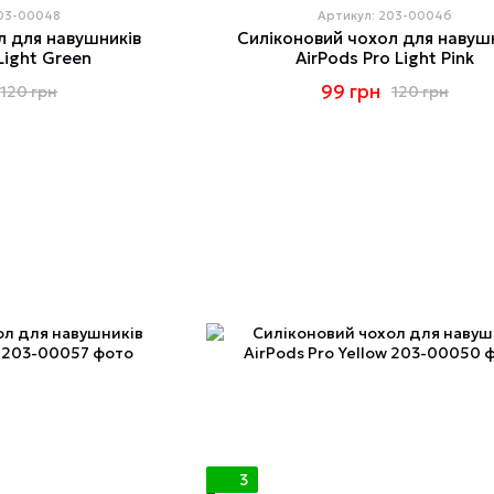
203-00048
Артикул: 203-00046
л для навушників
Силіконовий чохол для навуш
Light Green
AirPods Pro Light Pink
99 грн
120 грн
120 грн
3