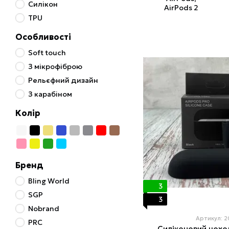
Силікон
AirPods 2
TPU
Особливості
Soft touch
З мікрофіброю
Рельєфний дизайн
З карабіном
Колір
Бренд
Bling World
3
SGP
3
Nobrand
Артикул: 
PRC
Силіконовий чохо