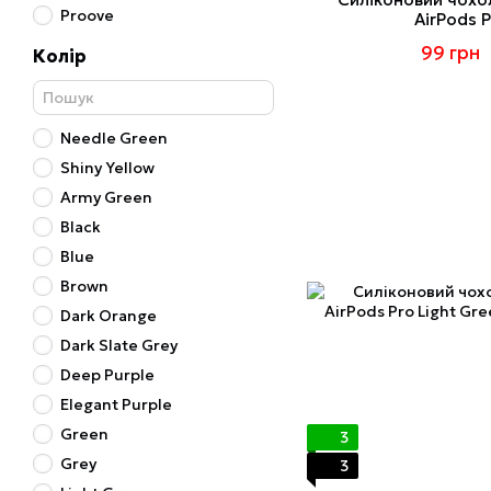
Proove
AirPods P
99 грн
Колір
Needle Green
Shiny Yellow
Army Green
Black
Blue
Brown
Dark Orange
Dark Slate Grey
Deep Purple
Elegant Purple
Green
3
Grey
3