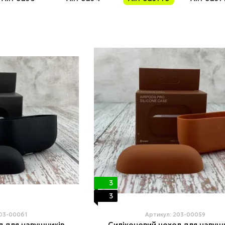
3
3
203-00061
Артикул: 203-00059
л для навушників
Силіконовий чохол для навуш