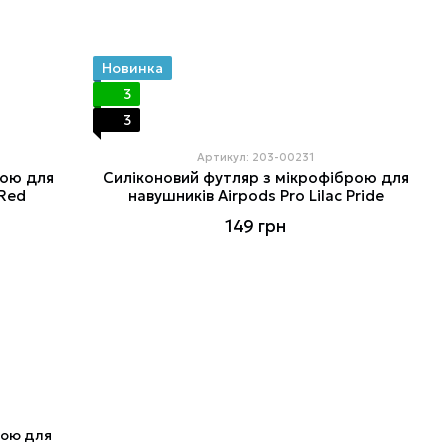
Новинка
3
3
Артикул: 203-00231
рою для
Силіконовий футляр з мікрофіброю для
 Red
навушників Airpods Pro Lilac Pride
149 грн