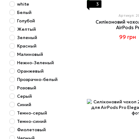
white
3
Белый
Артикул: 
Голубой
Силіконовий чохо
AirPods P
Желтый
99 грн
Зеленый
Красный
Малиновый
Нежно-Зеленый
Оранжевый
Прозрачно-белый
Розовый
Серый
Синий
Темно-серый
Темно-синий
Фиолетовый
Черный