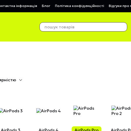
онтактна інформація
Блог
Політика конфіденційності
Відгуки про
ярністю
AirPods 3
AirPods 4
AirPods Pro
AirPods P