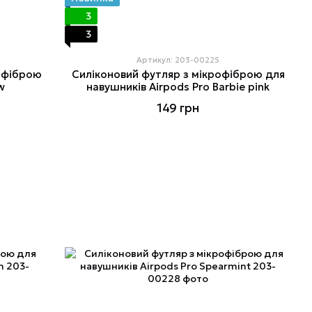
3
3
Артикул: 203-00225
офіброю
Силіконовий футляр з мікрофіброю для
w
навушників Airpods Pro Barbie pink
149 грн