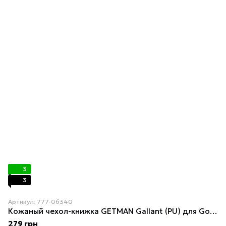
3
3
Артикул: 777-06340
Кожаный чехол-книжка GETMAN Gallant (PU) для Google Pixel 7a Green
279 грн