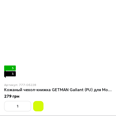
3
3
Артикул: 777-06228
Кожаный чехол-книжка GETMAN Gallant (PU) для Motorola Moto G24 / G04 / E14 Синий
279 грн