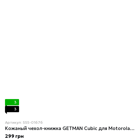
3
3
Артикул: 555-01676
Кожаный чехол-книжка GETMAN Cubic для Motorola Moto G24 / G04 / E14 Синий
299 грн