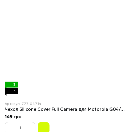
3
3
Артикул: 777-04714
Чехол Silicone Cover Full Camera для Motorola G04/G04s Red
149 грн