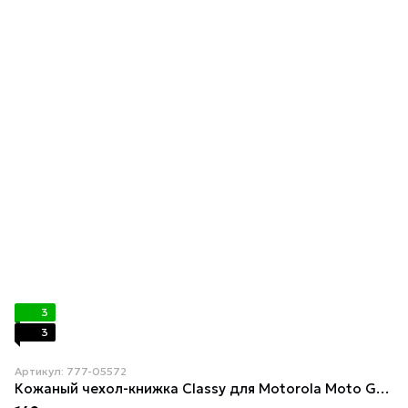
3
3
Артикул: 777-05572
Кожаный чехол-книжка Classy для Motorola Moto G24 / G04 / E14 Red