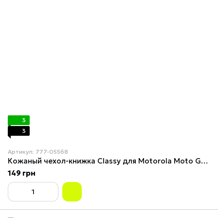
3
3
Артикул: 777-05568
Кожаный чехол-книжка Classy для Motorola Moto G24 / G04 / E14 Rose Gold
149 грн