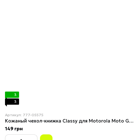
3
3
Артикул: 777-05575
Кожаный чехол-книжка Classy для Motorola Moto G24 / G04 / E14 Navy Blue
149 грн