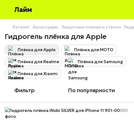
Лайм
Каталог
Аксессуары
Защитные пленки и стекло
Гидр
Гидрогель плёнка для Apple
Плёнка для Apple
Плёнка для MOTO
Плёнка для Realme
Плёнка для Samsung
Плёнка для Xiaomi
Фильтр
По популярности