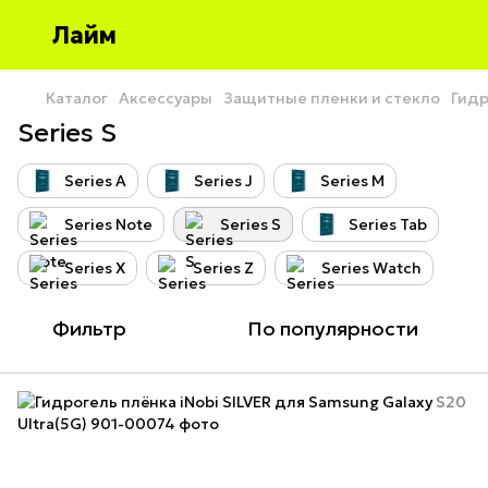
Лайм
Каталог
Аксессуары
Защитные пленки и стекло
Гидр
Series S
Series A
Series J
Series M
Series Note
Series S
Series Tab
Series X
Series Z
Series Watch
Фильтр
По популярности