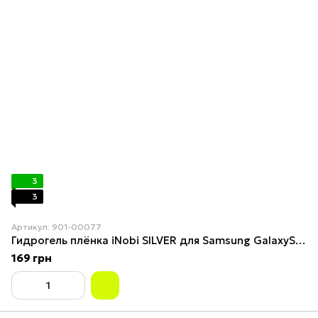
3
3
Артикул: 901-00077
Гидрогель плёнка iNobi SILVER для Samsung GalaxyS10(5G)
169 грн