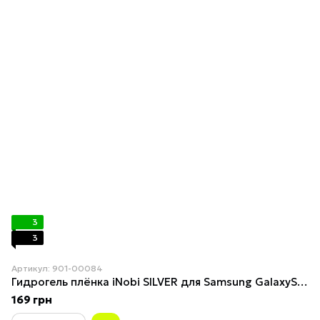
3
3
Артикул: 901-00084
Гидрогель плёнка iNobi SILVER для Samsung GalaxyS20FE
169 грн