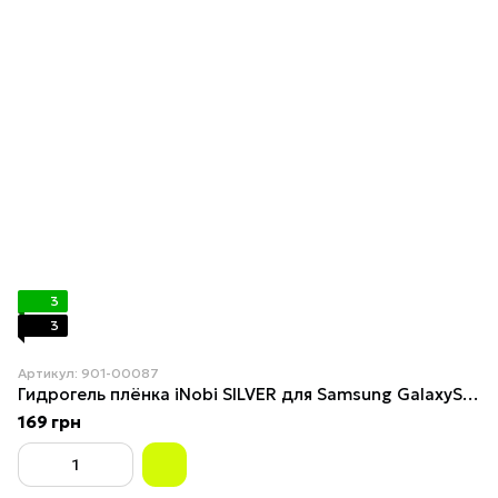
3
3
Артикул: 901-00087
Гидрогель плёнка iNobi SILVER для Samsung GalaxyS23
169 грн