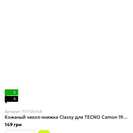
3
3
Артикул: 777-05746
Кожаный чехол-книжка Classy для TECNO Camon 19 Neo Maroon
149 грн