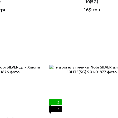
0
10(5G)
грн
169 грн
3
3