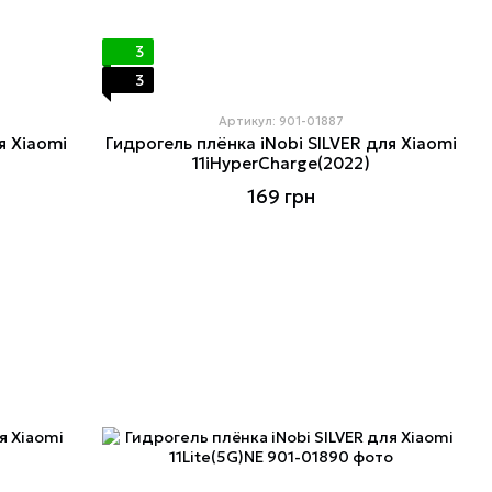
3
3
Артикул: 901-01887
я Xiaomi
Гидрогель плёнка iNobi SILVER для Xiaomi
11iHyperCharge(2022)
169 грн