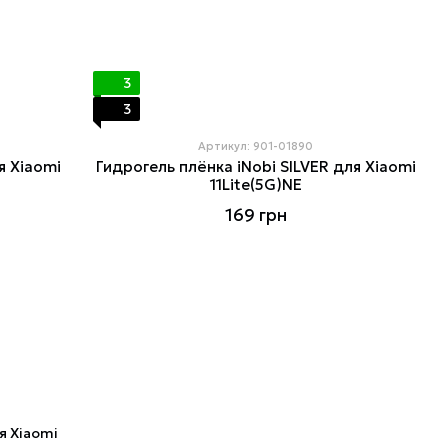
3
3
Артикул: 901-01890
я Xiaomi
Гидрогель плёнка iNobi SILVER для Xiaomi
11Lite(5G)NE
169 грн