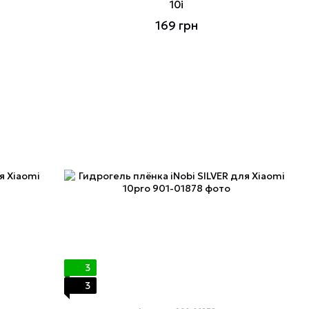
10i
169 грн
3
3