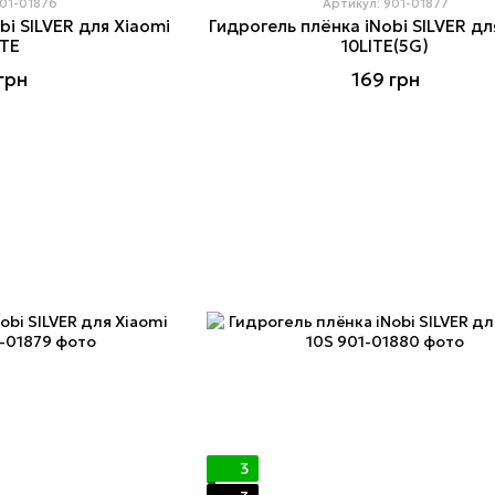
901-01876
Артикул: 901-01877
bi SILVER для Xiaomi
Гидрогель плёнка iNobi SILVER дл
ITE
10LITE(5G)
грн
169 грн
3