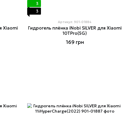
3
3
Артикул: 901-01884
я Xiaomi
Гидрогель плёнка iNobi SILVER для Xiaomi
10TPro(5G)
169 грн