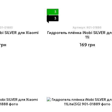
3
3
901-01885
Артикул: 901-01886
bi SILVER для Xiaomi
Гидрогель плёнка iNobi SILVER дл
1
11i
грн
169 грн