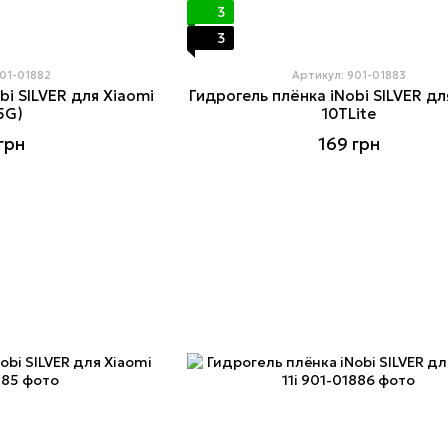
3
3
901-01882
Артикул: 901-01883
bi SILVER для Xiaomi
Гидрогель плёнка iNobi SILVER дл
5G)
10TLite
грн
169 грн