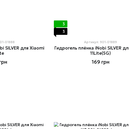
3
3
901-01888
Артикул: 901-01889
bi SILVER для Xiaomi
Гидрогель плёнка iNobi SILVER дл
ite
11Lite(5G)
грн
169 грн