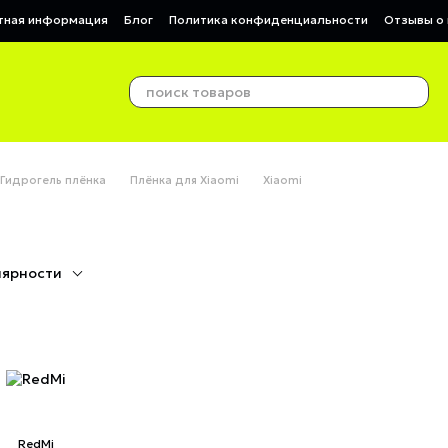
тная информация
Блог
Политика конфиденциальности
Отзывы о 
Гидрогель плёнка
Плёнка для Xiaomi
Xiaomi
лярности
RedMi