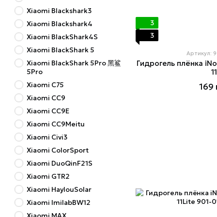
Xiaomi Blackshark3
3
Xiaomi Blackshark4
3
Xiaomi BlackShark4S
Xiaomi BlackShark 5
Артикул: 
Xiaomi BlackShark 5Pro 黑鲨
Гидрогель плёнка iNo
5Pro
1
Xiaomi C75
169 
Xiaomi CC9
Xiaomi CC9E
Xiaomi CC9Meitu
Xiaomi Civi3
Xiaomi ColorSport
Xiaomi DuoQinF21S
Xiaomi GTR2
Xiaomi HaylouSolar
Xiaomi ImilabBW12
Xiaomi MAX