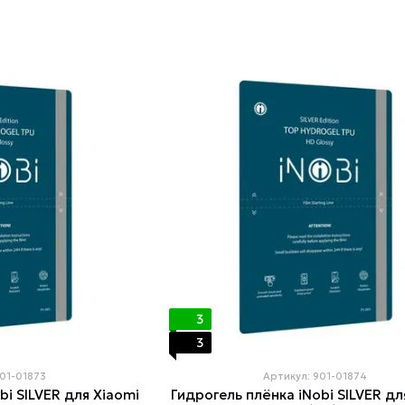
3
3
901-01873
Артикул: 901-01874
bi SILVER для Xiaomi
Гидрогель плёнка iNobi SILVER дл