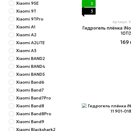
Xiaomi 9SE
3
3
Xiaomi 9T
Xiaomi 9TPro
Артикул: 
Xiaomi A1
Гидрогель плёнка iNo
10T(
Xiaomi A2
169 
Xiaomi A2LITE
Xiaomi A3
Xiaomi BAND2
Xiaomi BAND4
Xiaomi BAND5
Xiaomi Band6
Xiaomi Band7
Xiaomi Band7Pro
Xiaomi Band8
Xiaomi Band8Pro
Xiaomi Band9
Xiaomi Blackshark2