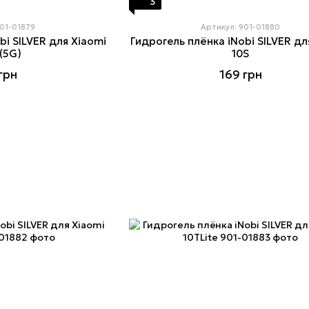
3
901-01879
Артикул: 901-01880
bi SILVER для Xiaomi
Гидрогель плёнка iNobi SILVER дл
(5G)
10S
грн
169 грн