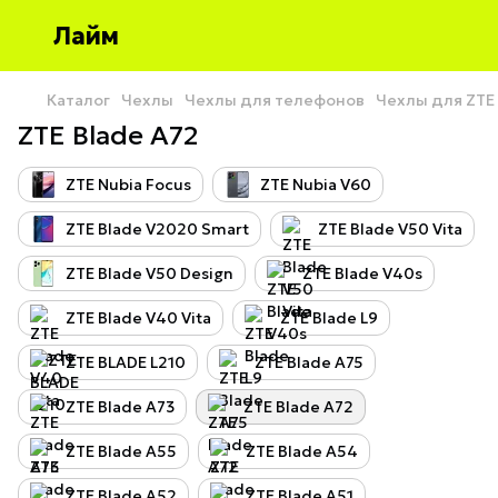
Лайм
Каталог
Чехлы
Чехлы для телефонов
Чехлы для ZTE
ZTE Blade A72
ZTE Nubia Focus
ZTE Nubia V60
ZTE Blade V2020 Smart
ZTE Blade V50 Vita
ZTE Blade V50 Design
ZTE Blade V40s
ZTE Blade V40 Vita
ZTE Blade L9
ZTE BLADE L210
ZTE Blade A75
ZTE Blade A73
ZTE Blade A72
ZTE Blade A55
ZTE Blade A54
ZTE Blade A52
ZTE Blade A51