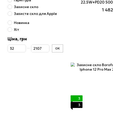
Гарнітура
22.5W+PD20 500
Захисне скло
1 482
Захисте скло для Apple
Новинка
Хіт
Ціна, грн
Від Ціна, грн
До Ціна, грн
ОК
3
3