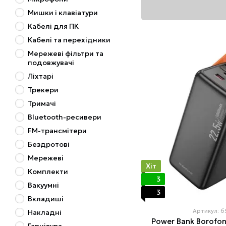
Мишки і клавіатури
Кабелі для ПК
Кабелі та перехідники
Мережеві фільтри та
подовжувачі
Ліхтарі
Трекери
Тримачі
Bluetooth-ресивери
FM-трансмітери
Бездротові
Мережеві
Хіт
Комплекти
3
Вакуумні
3
Вкладиші
Артикул: 
Накладні
Power Bank Borofon