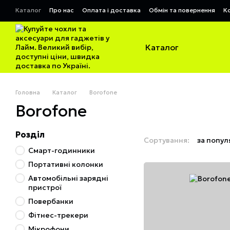
Перейти до основного контенту
Каталог
Про нас
Оплата і доставка
Обмін та повернення
К
Договір публічної оферти
Каталог
Головна
Каталог
Borofone
Borofone
Розділ
Сортування:
за попул
Смарт-годинники
Портативні колонки
Автомобільні зарядні
пристрої
Повербанки
Фітнес-трекери
Мікрофони