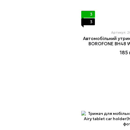
3
3
Артикул: 
Автомобільний утри
BOROFONE BH48 Wa
185 