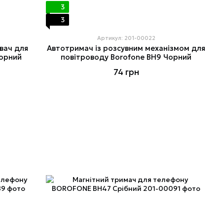
3
3
Артикул: 201-00022
вач для
Автотримач із розсувним механізмом для
Чорний
повітроводу Borofone BH9 Чорний
74 грн