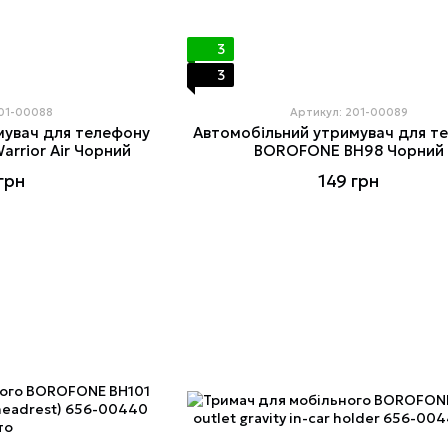
3
3
201-00088
Артикул: 201-00089
мувач для телефону
Автомобільний утримувач для т
rrior Air Чорний
BOROFONE BH98 Чорний
грн
149 грн