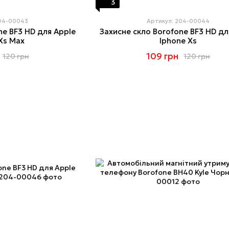
3
204-00043
Артикул: 204-00044
ne BF3 HD для Apple
Захисне скло Borofone BF3 HD дл
Xs Max
Iphone Xs
109 грн
120 грн
120 грн