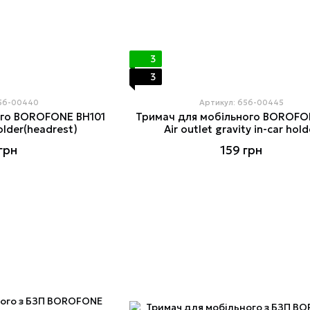
3
3
656-00440
Артикул: 656-00445
ого BOROFONE BH101
Тримач для мобільного BOROFO
holder(headrest)
Air outlet gravity in-car hold
грн
159 грн