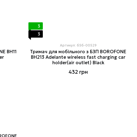
3
3
Артикул: 656-00529
NE BH11
Тримач для мобiльного з БЗП BOROFONE
er
BH213 Adelante wireless fast charging car
holder(air outlet) Black
432 грн