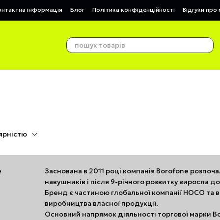
онтактна інформація
Блог
Політика конфіденційності
Відгуки про
ярністю
Заснована в 2011 році компанія Borofone розпоч
навушників і після 9-річного розвитку виросла 
Бренд є частиною глобальної компанії HOCO та 
виробництва власної продукції.
Основний напрямок діяльності торгової марки B