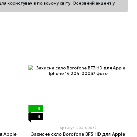
ля користувачів по всьому світу. Основний акцент у
ґаджетів компанії Apple.
пристроїв Borofone є цікаві дизайнерські рішення,
кий час отримати високу популярність не лише у
ії тощо.
3
3
Артикул: 204-00037
я Apple
Захисне скло Borofone BF3 HD для Apple