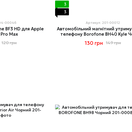
3
3
204-00046
Артикул: 201-00012
ne BF3 HD для Apple
Автомобільний магнітний утриму
 Pro Max
телефону Borofone BH40 Kyle 
130 грн
120 грн
149 грн