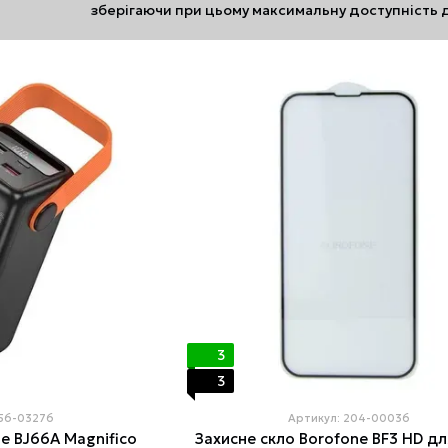
зберігаючи при цьому максимальну доступність д
компанії роблять на виробництві аксесуарів для 
Головними перевагами аксесуарів для мобільних 
відмінна якість і зносостійкість продукції.
Borofone — це бренд, який зумів за доволі корот
країнах Європи, але і в США, Китаї, Гонконгу, Япон
3
3
656-03276
Артикул: 204-00036
e BJ66A Magnifico
Захисне скло Borofone BF3 HD дл