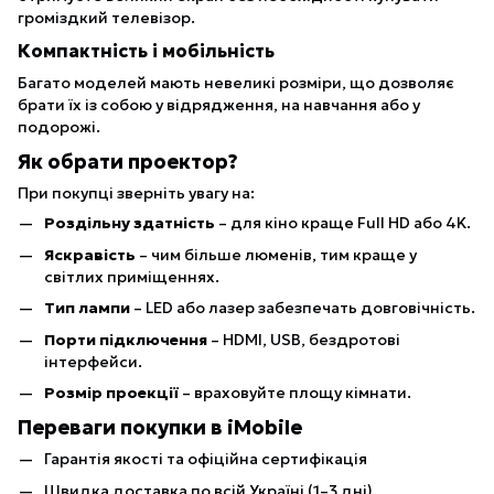
громіздкий телевізор.
Компактність і мобільність
Багато моделей мають невеликі розміри, що дозволяє
брати їх із собою у відрядження, на навчання або у
подорожі.
Як обрати проектор?
При покупці зверніть увагу на:
Роздільну здатність
– для кіно краще Full HD або 4K.
Яскравість
– чим більше люменів, тим краще у
світлих приміщеннях.
Тип лампи
– LED або лазер забезпечать довговічність.
Порти підключення
– HDMI, USB, бездротові
інтерфейси.
Розмір проекції
– враховуйте площу кімнати.
Переваги покупки в iMobile
Гарантія якості та офіційна сертифікація
Швидка доставка по всій Україні (1–3 дні)