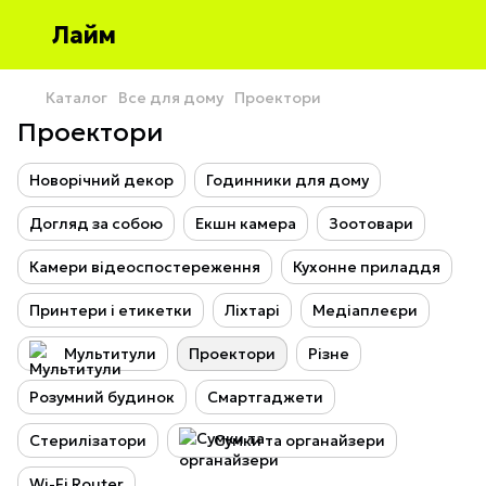
Лайм
Каталог
Все для дому
Проектори
Проектори
Новорічний декор
Годинники для дому
Догляд за собою
Екшн камера
Зоотовари
Камери відеоспостереження
Кухонне приладдя
Принтери і етикетки
Ліхтарі
Медіаплеєри
Мультитули
Проектори
Різне
Розумний будинок
Смартгаджети
Стерилізатори
Сумки та органайзери
Wi-Fi Router