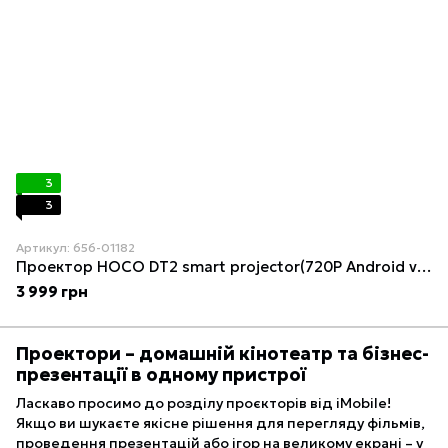
3
3
Артикул: 656-01182
Проектор HOCO DT2 smart projector(720P Android version)(EU) Gray white
3 999 грн
Проектори – домашній кінотеатр та бізнес-
презентації в одному пристрої
Ласкаво просимо до розділу проєкторів від iMobile!
Якщо ви шукаєте якісне рішення для перегляду фільмів,
проведення презентацій або ігор на великому екрані – у