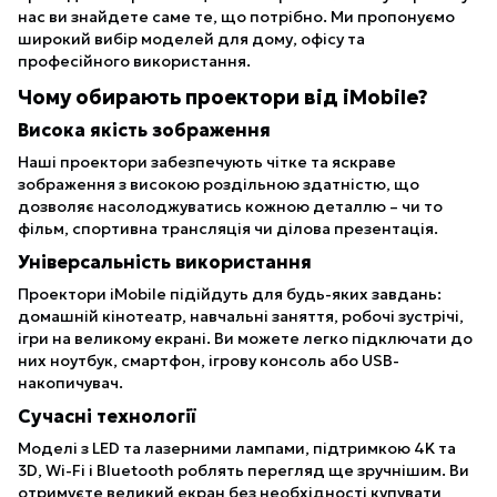
нас ви знайдете саме те, що потрібно. Ми пропонуємо
широкий вибір моделей для дому, офісу та
професійного використання.
Чому обирають проектори від iMobile?
Висока якість зображення
Наші проектори забезпечують чітке та яскраве
зображення з високою роздільною здатністю, що
дозволяє насолоджуватись кожною деталлю – чи то
фільм, спортивна трансляція чи ділова презентація.
Універсальність використання
Проектори iMobile підійдуть для будь-яких завдань:
домашній кінотеатр, навчальні заняття, робочі зустрічі,
ігри на великому екрані. Ви можете легко підключати до
них ноутбук, смартфон, ігрову консоль або USB-
накопичувач.
Сучасні технології
Моделі з LED та лазерними лампами, підтримкою 4K та
3D, Wi-Fi і Bluetooth роблять перегляд ще зручнішим. Ви
отримуєте великий екран без необхідності купувати