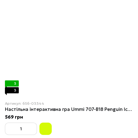
3
3
Артикул: 656-03344
Настільна інтерактивна гра Ummi 707-B18 Penguin Ice-stacking Game
569 грн