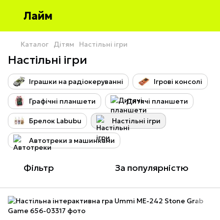
Лайм
Каталог
Дітям
Настільні ігри
Настільні ігри
Іграшки на радіокеруванні
Ігрові консолі
Графічні планшети
Дитячі планшети
Брелок Labubu
Настільні ігри
Автотреки з машинками
Фільтр
За популярністю