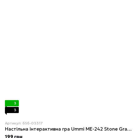
3
3
Артикул: 656-03317
Настільна інтерактивна гра Ummi ME-242 Stone Grab Game
199 грн