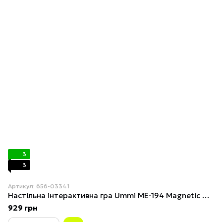
3
3
Артикул: 656-03341
Настільна інтерактивна гра Ummi ME-194 Magnetic Chess Game 5 in a Row
929 грн