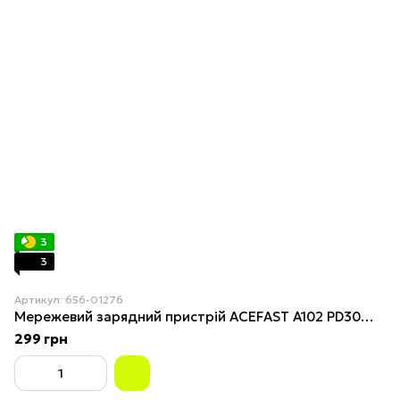
3
3
Артикул: 656-01276
Мережевий зарядний пристрій ACEFAST A102 PD30W GaN single USB-C charger (EU) Black
299 грн