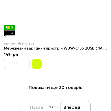
3
3
Артикул: 656-01393
Мережевий зарядний пристрій WUW-C155 2USB 3.1A white
149 грн
Показати ще 20 товарів
Назад
Вперед
1
з 15