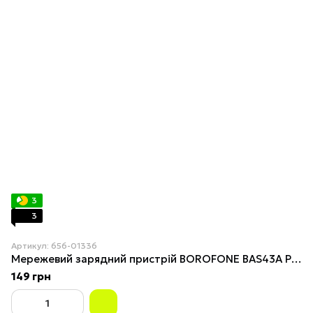
3
3
Артикул: 656-01336
Мережевий зарядний пристрій BOROFONE BAS43A Potential single-port PD20W charger(EU) White
149 грн