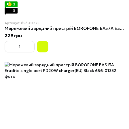
3
3
Артикул: 656-01325
Мережевий зарядний пристрій BOROFONE BA57A Easy Speed single port PD20W charger White
229 грн