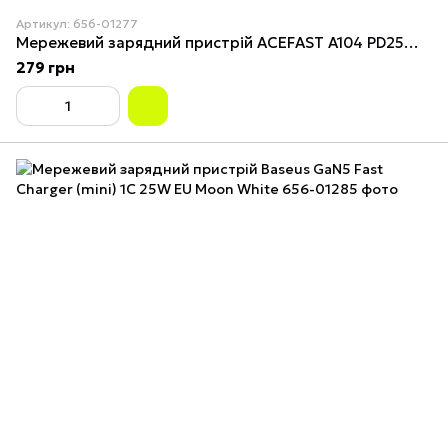
Артикул: 656-01277
Мережевий зарядний пристрій ACEFAST A104 PD25W GaN single USB-C charger Black
279 грн