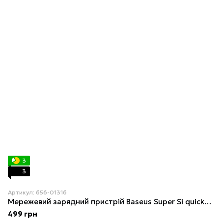
3
3
Артикул: 656-01316
Мережевий зарядний пристрій Baseus Super Si quick charger IC 30W EU Black
499 грн