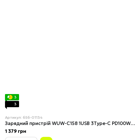
3
3
Артикул: 656-01134
Зарядний пристрій WUW-C158 1USB 3Type-C PD100W white
1 379 грн