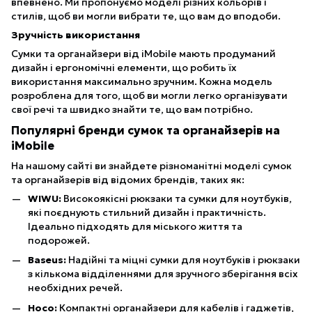
впевнено. Ми пропонуємо моделі різних кольорів і
стилів, щоб ви могли вибрати те, що вам до вподоби.
Зручність використання
Сумки та органайзери від iMobile мають продуманий
дизайн і ергономічні елементи, що робить їх
використання максимально зручним. Кожна модель
розроблена для того, щоб ви могли легко організувати
свої речі та швидко знайти те, що вам потрібно.
Популярні бренди сумок та органайзерів на
iMobile
На нашому сайті ви знайдете різноманітні моделі сумок
та органайзерів від відомих брендів, таких як:
WIWU:
Високоякісні рюкзаки та сумки для ноутбуків,
які поєднують стильний дизайн і практичність.
Ідеально підходять для міського життя та
подорожей.
Baseus:
Надійні та міцні сумки для ноутбуків і рюкзаки
з кількома відділеннями для зручного зберігання всіх
необхідних речей.
Hoco:
Компактні органайзери для кабелів і гаджетів,