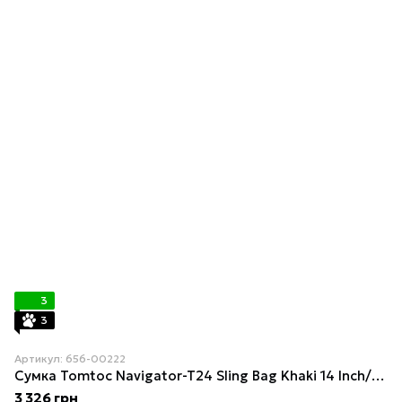
3
3
Артикул: 656-00222
Сумка Tomtoc Navigator-T24 Sling Bag Khaki 14 Inch/7L (T24M1K1)
3 326 грн