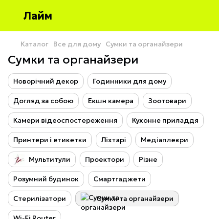
Лайм
Каталог
Все для дому
Сумки та органайзери
Сумки та органайзери
Новорічний декор
Годинники для дому
Догляд за собою
Екшн камера
Зоотовари
Камери відеоспостереження
Кухонне приладдя
Принтери і етикетки
Ліхтарі
Медіаплеєри
Мультитули
Проектори
Різне
Розумний будинок
Смартгаджети
Стерилізатори
Сумки та органайзери
Wi-Fi Router