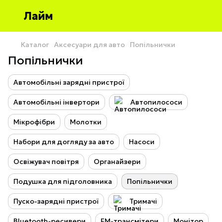
Лайм
Каталог
Аксесуари для авто
Попільнички
Попільнички
Автомобільні зарядні пристрої
Автомобільні інвертори
Автопилососи
Мікрофібри
Молотки
Набори для догляду за авто
Насоси
Освіжувач повітря
Органайзери
Подушка для підголовника
Попільнички
Пуско-зарядні пристрої
Тримачі
Bluetooth-ресивери
FM-трансмітери
Монітор