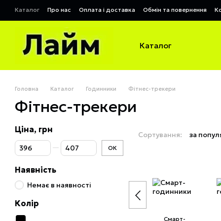
Перейти до основного контенту
Каталог
Про нас
Оплата і доставка
Обмін та повернення
К
Договір публічної оферти
Каталог
Головна
Каталог
Годинники
Фітнес-трекери
Фітнес-трекери
Ціна, грн
Сортування:
за попул
Від Ціна, грн
До Ціна, грн
ОК
Наявність
Немає в наявності
Колір
Смарт-