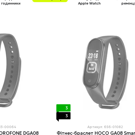
годинники
Apple Watch
ремінц
3
3
213-00064
Артикул: 656-01082
BOROFONE DGA08
Фітнес-браслет HOCO GA08 Smar