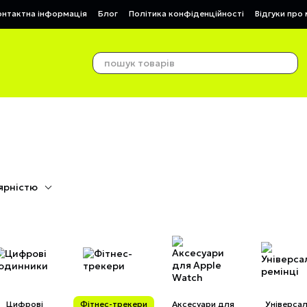
онтактна інформація
Блог
Політика конфіденційності
Відгуки про
ярністю
Цифрові
Фітнес-трекери
Аксесуари для
Універсал