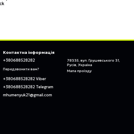
ck
Контактна інформація
+380688528282
78335, вул. Грушевського 31,
Русів, Україна
Передзвонити вам?
Мапа проїзду
+380688528282 Viber
+380688528282 Telegram
mhumenyuk21@gmail.com