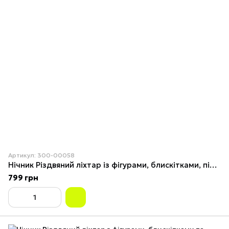
Артикул: 300-00058
Нічник Різдвяний ліхтар із фігурами, блискітками, підсвіткою й музикою (від мережі, 3*AAA) 20см 3
799 грн