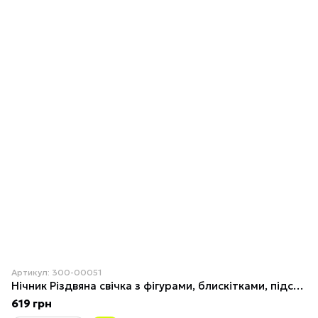
Артикул: 300-00051
Нічник Різдвяна свічка з фігурами, блискітками, підсвічуванням та музикою (від мережі, 3*AAA) 26см 1
619 грн