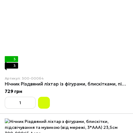
3
3
Артикул: 300-00064
Нічник Різдвяний ліхтар із фігурами, блискітками, підсвіткою й музикою (від мережі, 3*AAA) 19см 2
729 грн