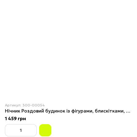
Артикул: 300-00054
Нічник Роздовий будинок із фігурами, блискітками, підсвіткою й музикою (від мережі, 3*AAA) 20см 2
1 459 грн