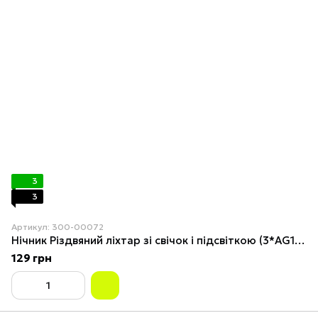
3
3
Артикул: 300-00072
Нічник Різдвяний ліхтар зі свічок і підсвіткою (3*AG13) 13,5 см Білий
129 грн