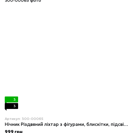
3
3
Артикул: 300-00065
Нічник Різдвяний ліхтар з фігурами, блискітки, підсвічування та музикою (від мережі, 3*AAA) 23,5см
999 грн