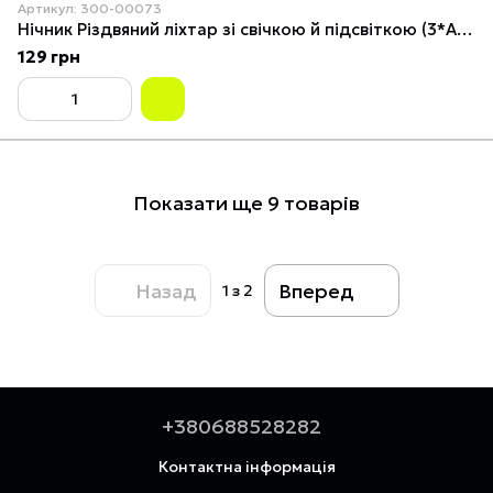
Артикул: 300-00073
Нічник Різдвяний ліхтар зі свічкою й підсвіткою (3*AG13) 13,5 см Червоний
129 грн
Показати ще 9 товарів
Назад
Вперед
1
з 2
+380688528282
Контактна інформація