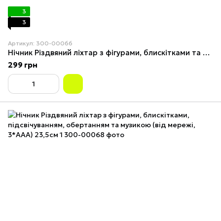
3
3
Артикул: 300-00066
Нічник Різдвяний ліхтар з фігурами, блискітками та підсвічуванням (3*AG13) 12см 1
299 грн