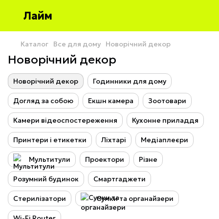
Лайм
Каталог
Все для дому
Новорічний декор
Новорічний декор
Новорічний декор
Годинники для дому
Догляд за собою
Екшн камера
Зоотовари
Камери відеоспостереження
Кухонне приладдя
Принтери і етикетки
Ліхтарі
Медіаплеєри
Мультитули
Проектори
Різне
Розумний будинок
Смартгаджети
Стерилізатори
Сумки та органайзери
Wi-Fi Router