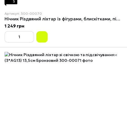
3
Артикул: 300-00070
Нічник Різдвяний ліхтар із фігурами, блискітками, підсвіткою, обертанням і музикою (від мережі, 3*AAA) 23,5 см 3
1 249 грн