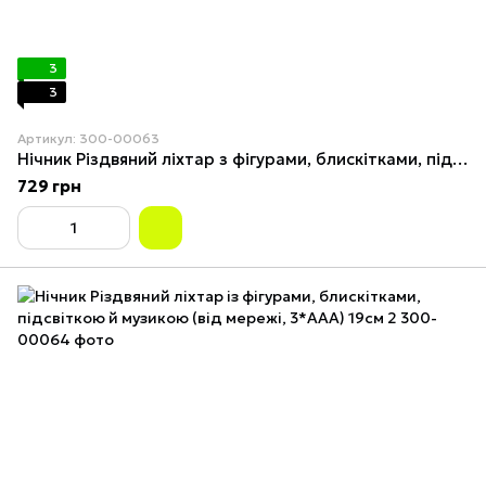
3
3
Артикул: 300-00063
Нічник Різдвяний ліхтар з фігурами, блискітками, підсвічуванням та музикою (від мережі, 3*AAA) 19см 1
729 грн