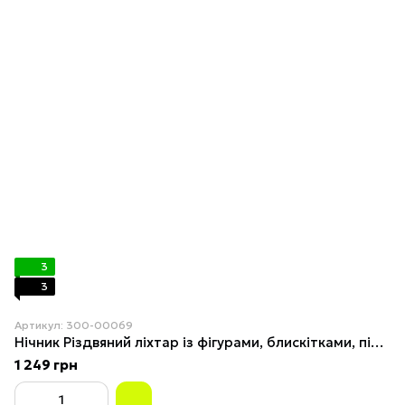
3
3
Артикул: 300-00069
Нічник Різдвяний ліхтар із фігурами, блискітками, підсвіткою, обертанням і музикою (від мережі, 3*AAA) 23,5см 2
1 249 грн