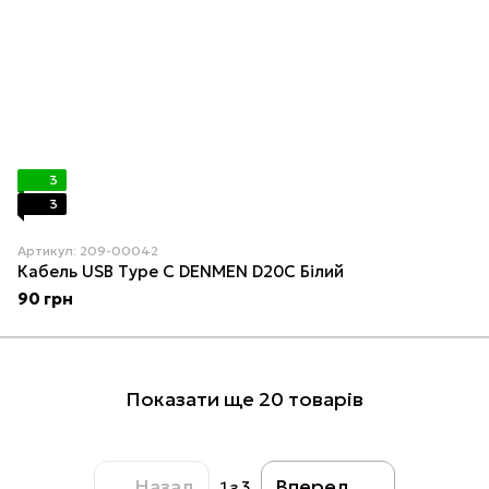
3
3
Артикул: 209-00042
Кабель USB Typе C DENMEN D20C Білий
90 грн
Показати ще 20 товарів
Назад
Вперед
1
з 3