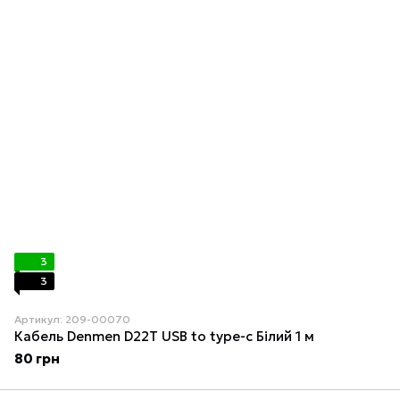
3
3
Артикул: 209-00070
Кабель Denmen D22T USB to type-c Білий 1 м
80 грн