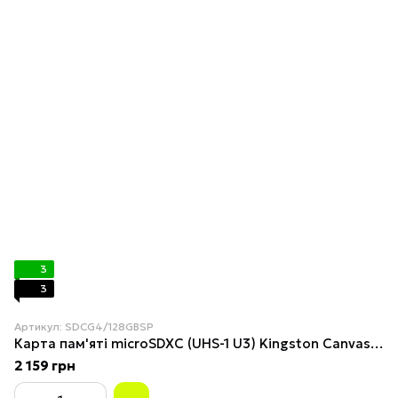
3
3
Артикул: SDCG4/128GBSP
Карта пам'яті microSDXC (UHS-1 U3) Kingston Canvas Go! Plus 128Gb class 10 A2 V30 (R200MB/s)
2 159 грн