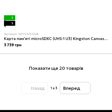
3
3
Артикул: SDCS3/512GB
Карта пам'яті microSDXC (UHS-1 U3) Kingston Canvas Select Plus Gen3 512Gb class 10 А1 V30 (R-150MB/s) (adapter SD)
3 739 грн
Показати ще 20 товарів
Назад
Вперед
1
з 3