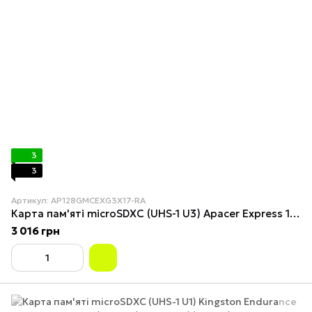
3
3
Артикул: AP128GMCEXG3X17-RA
Карта пам'яті microSDXC (UHS-1 U3) Apacer Express 128Gb class 10 V30 A1 Read/Write:810/700 MB/sec (Compatible with Nintendo
3 016 грн