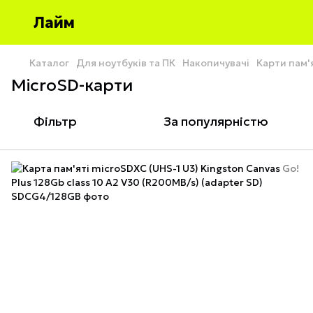
Лайм
Каталог
Для ноутбуків та ПК
Накопичувачі
Карти пам'
MicroSD-карти
Фільтр
За популярністю