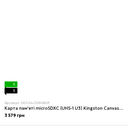
3
3
Артикул: SDCG4/256GBSP
Карта пам'яті microSDXC (UHS-1 U3) Kingston Canvas Go! Plus 256Gb class 10 A2 V30 (R200MB/s, W-160MB/s)
3 579 грн