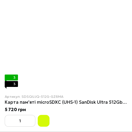
3
3
Артикул: SDSQUJQ-512G-GZ6MA
Карта пам'яті microSDXC (UHS-1) SanDisk Ultra 512Gb class 10 A1 (195Mb/s) (adapter SD)
5 720 грн