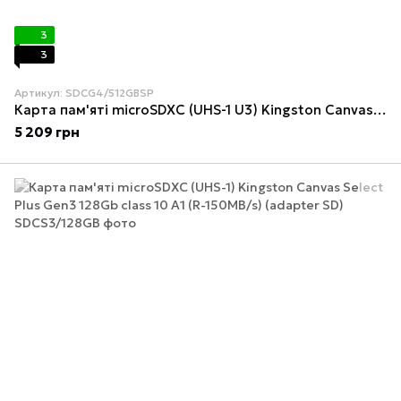
3
3
Артикул: SDCG4/512GBSP
Карта пам'яті microSDXC (UHS-1 U3) Kingston Canvas Go! Plus 512Gb class 10 A2 V30 (R200MB/s, W-160MB/s)
5 209 грн