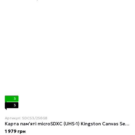
3
3
Артикул: SDCS3/256GB
Карта пам'яті microSDXC (UHS-1) Kingston Canvas Select Plus Gen3 256Gb class 10 А1 (R-150MB/s) (adapter SD)
1 979 грн