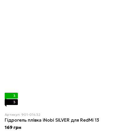
3
3
Артикул: 901-01432
Гідрогель плівка iNobi SILVER для RedMi 13
169 грн