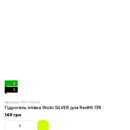
3
3
Артикул: 901-01435
Гідрогель плівка iNobi SILVER для RedMi 13R
169 грн