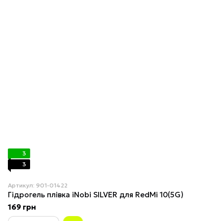
3
3
Артикул: 901-01422
Гідрогель плівка iNobi SILVER для RedMi 10(5G)
169 грн