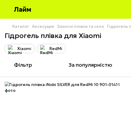
Лайм
Каталог
Аксесуари
Захисні плівки та скло
Гідрогель 
Гідрогель плівка для Xiaomi
Xiaomi
RedMi
Фільтр
За популярністю