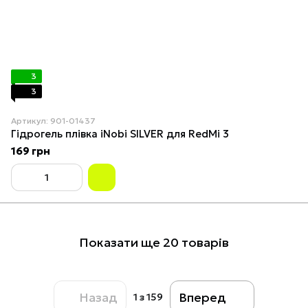
3
3
Артикул: 901-01437
Гідрогель плівка iNobi SILVER для RedMi 3
169 грн
Показати ще 20 товарів
Назад
Вперед
1
з 159