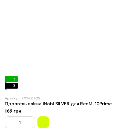
3
3
Артикул: 901-01425
Гідрогель плівка iNobi SILVER для RedMi 10Prime
169 грн