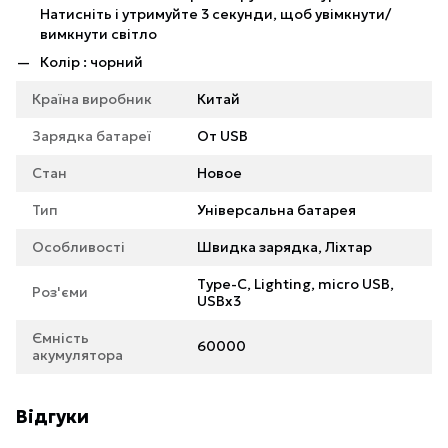
Натисніть і утримуйте 3 секунди, щоб увімкнути/
вимкнути світло
Колір : чорний
Країна виробник
Китай
Зарядка батареї
От USB
Стан
Новое
Тип
Універсальна батарея
Особливості
Швидка зарядка, Ліхтар
Type-C, Lighting, micro USB,
Роз'єми
USBx3
Ємність
60000
акумулятора
Відгуки