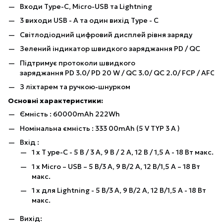
Входи Type-C, Micro-USB та Lightning
3 виходи USB - A та один вихід Type - C
Світлодіодний цифровий дисплей рівня заряду
Зелений індикатор швидкого заряджання PD / QC
Підтримує протоколи швидкого
заряджання PD 3.0/ PD 20 W / QC 3.0/ QC 2.0/ FCP / AFC
З ліхтарем та ручкою-шнурком
Основні характеристики:
Ємність : 60000mAh 222Wh
Номінальна ємність : 333 00mAh (5 V TYP 3 A )
Вхід :
1 х T ype-C - 5 В / 3 А, 9 В / 2 А, 12 В / 1,5 А - 18 Вт макс.
1 х Micro – USB – 5 В/3 А, 9 В/2 А, 12 В/1,5 А – 18 Вт
макс.
1 х для Lightning - 5 В/3 А, 9 В/2 А, 12 В/1,5 А - 18 Вт
макс.
Вихід: