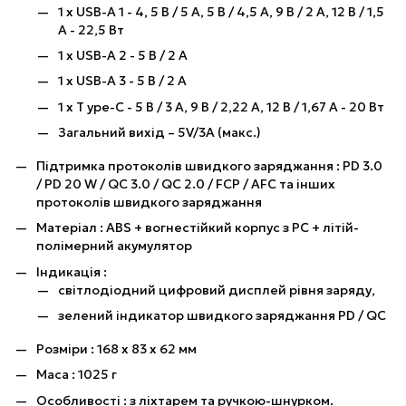
1 х USB-А 1 - 4, 5 В / 5 А, 5 В / 4,5 А, 9 В / 2 А, 12 В / 1,5
А - 22,5 Вт
1 х USB-А 2 - 5 В / 2 А
1 х USB-А 3 - 5 В / 2 А
1 х T ype-C - 5 В / 3 А, 9 В / 2,22 А, 12 В / 1,67 А - 20 Вт
Загальний вихід – 5V/3A (макс.)
Підтримка протоколів швидкого заряджання : PD 3.0
/ PD 20 W / QC 3.0 / QC 2.0 / FCP / AFC та інших
протоколів швидкого заряджання
Матеріал : ABS + вогнестійкий корпус з PC + літій-
полімерний акумулятор
Індикація :
світлодіодний цифровий дисплей рівня заряду,
зелений індикатор швидкого заряджання PD / QC
Розміри : 168 х 83 х 62 мм
Маса : 1025 г
Особливості : з ліхтарем та ручкою-шнурком.