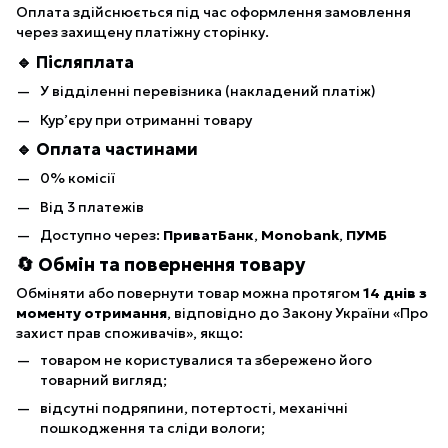
Оплата здійснюється під час оформлення замовлення
через захищену платіжну сторінку.
🔹 Післяплата
У відділенні перевізника (накладений платіж)
Кур’єру при отриманні товару
🔹 Оплата частинами
0% комісії
Від 3 платежів
Доступно через:
ПриватБанк
,
Monobank
,
ПУМБ
🔄 Обмін та повернення товару
Обміняти або повернути товар можна протягом
14 днів з
моменту отримання
, відповідно до Закону України «Про
захист прав споживачів», якщо:
товаром не користувалися та збережено його
товарний вигляд;
відсутні подряпини, потертості, механічні
пошкодження та сліди вологи;