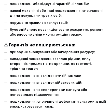
пошкоджені або відсутні гарантійні пломби;
наявні механічні або інші пошкодження, спричинені
діями покупця чи третіх осіб;
порушено правила експлуатації;
було здійснено несанкціоноване розкриття, ремонт
або внесено зміни у конструкцію товару.
⚠ Гарантія не поширюється на:
природне зношування або вичерпання ресурсу;
випадкові пошкодження (вплив рідини, пилу,
сторонніх предметів, подряпини, потертості,
тріщини тощо);
пошкодження внаслідок стихійних лих;
пошкодження внаслідок військових дій;
пошкодження через перепади напруги або
неправильне підключення;
пошкодження, спричинені дефектами системи, в якій
використовувався товар;