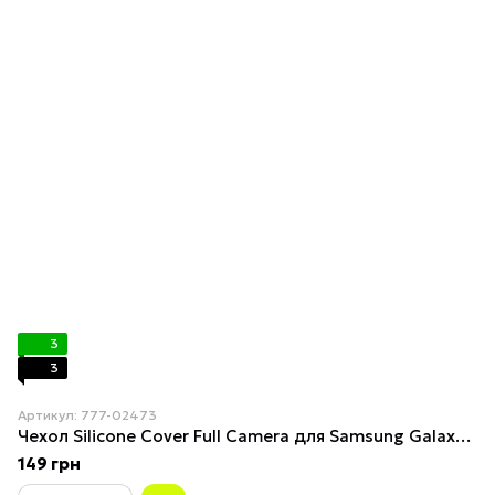
3
3
Артикул: 777-02473
Чехол Silicone Cover Full Camera для Samsung Galaxy S23 (S911) Elegant Purple
149 грн