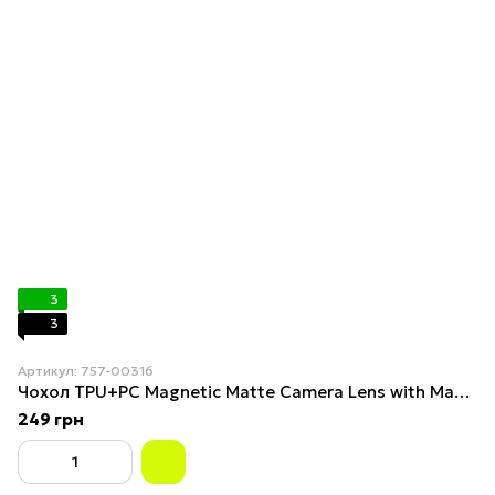
3
3
Артикул: 757-00316
Чохол TPU+PC Magnetic Matte Camera Lens with Magsafe для Samsung Galaxy S23 5G (S911) Dark Blue
249 грн