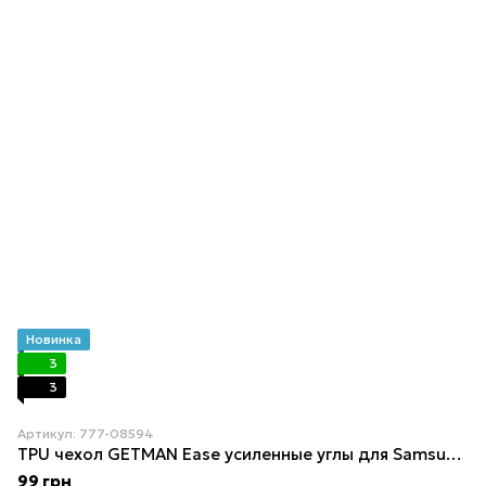
Новинка
3
3
Артикул: 777-08594
TPU чехол GETMAN Ease усиленные углы для Samsung Galaxy S20
99 грн