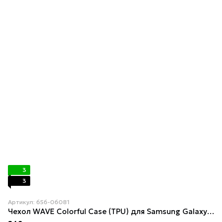
3
3
Артикул: 656-06081
Чехол WAVE Colorful Case (TPU) для Samsung Galaxy S20 (G980F) Forest green