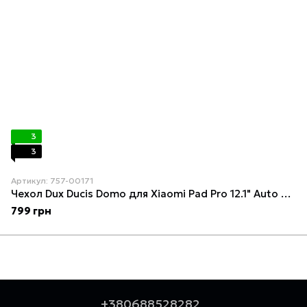
3
3
Артикул: 757-00171
Чехол Dux Ducis Domo для Xiaomi Pad Pro 12.1" Auto Sleep Wake Blue
799 грн
+380688528282