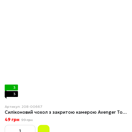
3
3
Артикул: 208-00667
Силіконовий чохол з закритою камерою Avenger Totu для iPhone 11 Pro Max Red
49 грн
99 грн