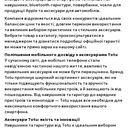
навушники, bluetooth-гарнітури, повербанки, чохли для
продукції Apple та аксесуари для автомобілів.
Компанія відрізняється від своїх конкурентів ідеальним
балансом ціни та якості, довгим терміном використання
та великим вибором практичних та стильних аксесуарів.
Вибрати товар з каталогу, проконсультуватися з
менеджером та дізнатися подробиці офіційної гарантії
ви можете прямо зараз на нашому сайті.
Поліпшення мобільного досвіду з аксесуарами Totu
У сучасному світі, де мобільні телефони стали
невід'ємною частиною нашого життя, важливість
правильних аксесуарів не може бути переоцінена. Бренд
Totu пропонує широкий асортимент аксесуарів, які не
тільки підвищують функціональність та зручність
використання мобільних пристроїв, а й захищають їх від
пошкоджень. Від навушників та гарнітур до зарядних
пристроїв та моноподів — Totu надає все необхідне для
максимально комфортного використання вашого
смартфона.
Аксесуари Totu: якість та інновації
Навушники та гарнітури від Totu є ідеальним вибором