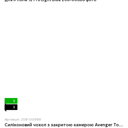
3
3
Артикул: 208-00686
Силіконовий чохол з закритою камерою Avenger Totu для iPhone 12 Pro Light Blue