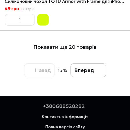
Силіконовий чохол TOTU Armor with Frame для iPhone 11 Pro Max Фіолетовий
49 грн
120 грн
Показати ще 20 товарів
Назад
Вперед
1
з 15
+380688528282
Контактна інформація
Повна версія сайту