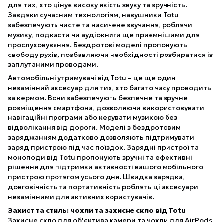
для тих, хто цінує високу якість звуку та зручність.
Завдяки сучасним технологіям, навушники Totu
забезпечують чисте та насичене звучання, роблячи
музику, подкасти чи аудіокниги ще приємнішими для
прослуховування. Бездротові моделі пропонують
свободу рухів, позбавляючи необхідності розбиратися із
заплутаними проводами.
Автомобільні утримувачі від Totu – це ще один
незамінний аксесуар для тих, хто багато часу проводить
за кермом. Вони забезпечують безпечне та зручне
розміщення смартфона, дозволяючи використовувати
навігаційні програми або керувати музикою без
відволікання від дороги. Моделі з бездротовим
заряджанням додатково дозволяють підтримувати
заряд пристрою під час поїздок. Зарядні пристрої та
моноподи від Totu пропонують зручні та ефективні
рішення для підтримки активності вашого мобільного
пристрою протягом усього дня. Швидка зарядка,
довговічність та портативність роблять ці аксесуари
незамінними для активних користувачів.
Захист та стиль: чохли та захисне скло від Totu
Захисне скло для об'єктива камери та чохли для AirPods