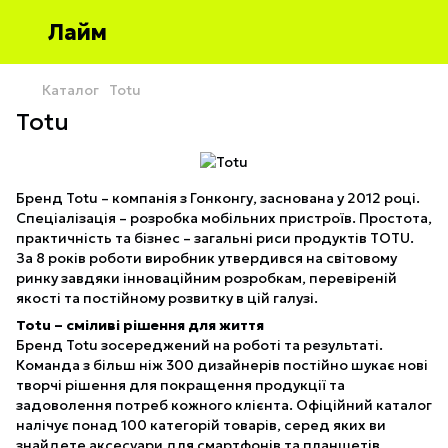
Лайм
Каталог
Totu
Totu
Бренд Totu – компанія з Гонконгу, заснована у 2012 році.
Спеціалізація – розробка мобільних пристроїв. Простота,
практичність та бізнес – загальні риси продуктів TOTU.
За 8 років роботи виробник утвердився на світовому
ринку завдяки інноваційним розробкам, перевіреній
якості та постійному розвитку в цій галузі.
Totu – сміливі рішення для життя
Бренд Totu зосереджений на роботі та результаті.
Команда з більш ніж 300 дизайнерів постійно шукає нові
творчі рішення для покращення продукції та
задоволення потреб кожного клієнта. Офіційний каталог
налічує понад 100 категорій товарів, серед яких ви
знайдете аксесуари для смартфонів та планшетів,