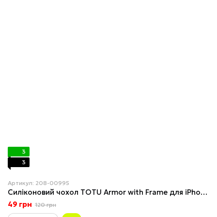
3
3
Артикул: 208-00995
Силіконовий чохол TOTU Armor with Frame для iPhone 11 Pro Pink
49 грн
120 грн