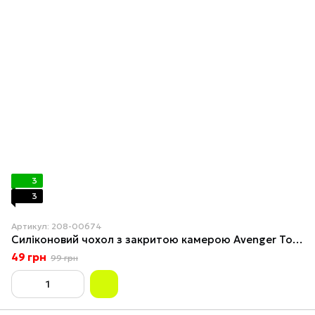
3
3
Артикул: 208-00674
Силіконовий чохол з закритою камерою Avenger Totu для iPhone 12 Pink
49 грн
99 грн