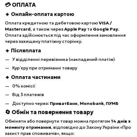
💳 ОПЛАТА
🔹 Онлайн-оплата картою
Оплата кредитною та дебетовою картою
VISA /
Mastercard
, а також через
Apple Pay
та
Google Pay
.
Оплата здійснюється під час оформлення замовлення
через захищену платіжну сторінку.
🔹 Післяплата
У відділенні перевізника (накладений платіж)
Кур’єру при отриманні товару
🔹 Оплата частинами
0% комісії
Від 3 платежів
Доступно через:
ПриватБанк
,
Monobank
,
ПУМБ
🔄 Обмін та повернення товару
Обміняти або повернути товар можна протягом
14 днів з
моменту отримання
, відповідно до Закону України «Про
захист прав споживачів», якщо: