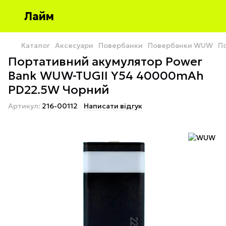
Лайм
Каталог
Аксесуари
Повербанки
Повербанки WUW
П
Портативний акумулятор Power
Bank WUW-TUGII Y54 40000mAh
PD22.5W Чорний
Артикул:
216-00112
Написати відгук