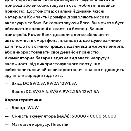
природі або використовувати свої мобільні девайси
повністю. Достоінства: стильний дизайн якісні
матеріали Компактні розміри дозволяють носити
аксесуар з собою. Використовуючи його, Ви можете бути
абсолютно впевнені в якості та безпеці Ваших
пристроїв. Power Bank дозволяє легко збільшити
автономність смартфона, планшета, що дуже важливо
для тих, хто активно працює вдали від джерела енергії,
або використовувати свої девайси повністю.
Акумуляторна батарея здатна видавати напругу в
залежності від використовуваного порту, що
забезпечить звичайне використання і значно підвищить
зручність зарядки гаджета.
Вхід: DC 5V/2.5A 9V/2A 12V/1.5A
Вихід: DC 5V/3A 4.5V/5A 9V/2.25A 12V/1.5A
Характеристики:
Бренд: WUW
Ємність акумулятора (мА/ч): 50000 40000 30000
Матеріал корпусу: Пластик