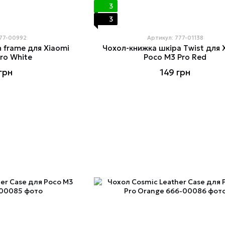
3
3
777-00992
Артикул: 777-01138
h frame для Xiaomi
Чохол-книжка шкіра Twist для 
ro White
Poco M3 Pro Red
грн
149 грн