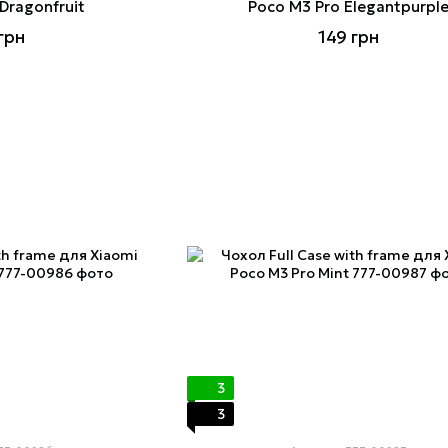
Dragonfruit
Poco M3 Pro Elegantpurpl
грн
149 грн
3
3