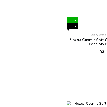
3
3
Артикул: 
Чохол Cosmiс Soft 
Poco M3 P
42 