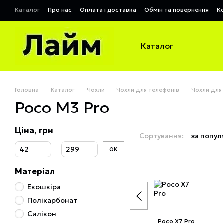
Перейти до основного контенту
Каталог
Про нас
Оплата і доставка
Обмін та повернення
К
Договір публічної оферти
Каталог
Головна
Каталог
Чохли
Чохли для телефонів
Чохли для
Poco M3 Pro
Ціна, грн
Сортування:
за попул
Від Ціна, грн
До Ціна, грн
ОК
Матеріал
Екошкіра
Полікарбонат
Силікон
Poco X7 Pro