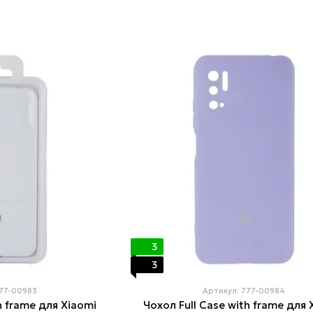
3
3
777-00983
Артикул: 777-00984
h frame для Xiaomi
Чохол Full Case with frame для 