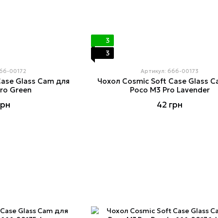
3
3
666-00172
Артикул: 666-00173
Case Glass Cam для
Чохол Cosmiс Soft Case Glass 
ro Green
Poco M3 Pro Lavender
грн
42 грн