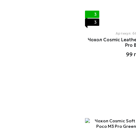
3
3
Артикул: 
Чохол Cosmiс Leathe
Pro 
99 