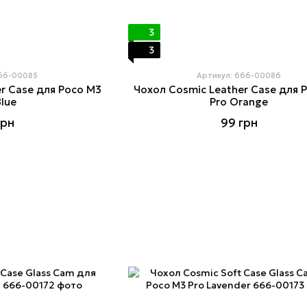
3
3
666-00085
Артикул: 666-00086
r Case для Poco M3
Чохол Cosmiс Leather Case для 
Blue
Pro Orange
грн
99 грн