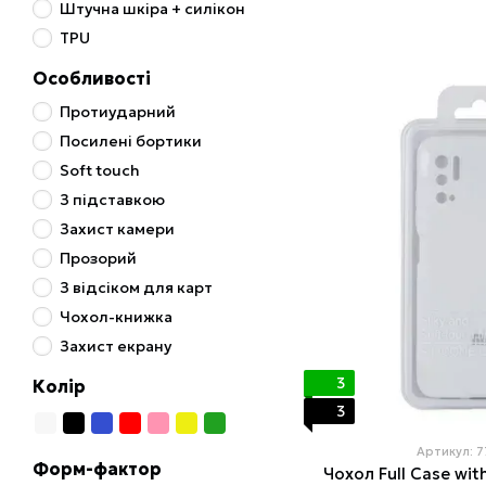
Штучна шкіра + силікон
TPU
Особливості
Протиударний
Посилені бортики
Soft touch
З підставкою
Захист камери
Прозорий
З відсіком для карт
Чохол-книжка
Захист екрану
3
Колір
3
Артикул: 
Форм-фактор
Чохол Full Case wit