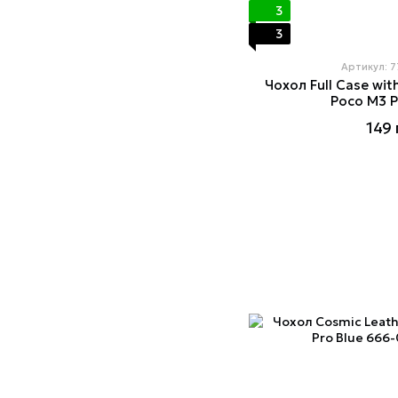
3
3
Артикул: 
Чохол Full Case wit
Poco M3 P
149 