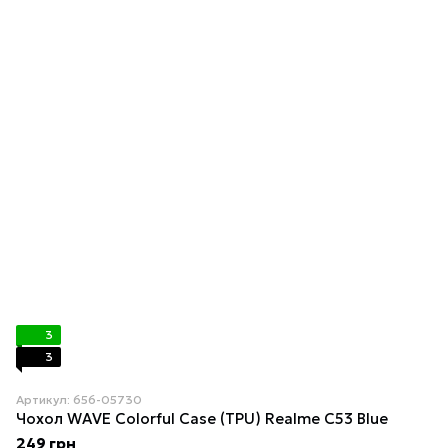
3
3
Артикул: 656-05730
Чохол WAVE Colorful Case (TPU) Realme C53 Blue
249 грн