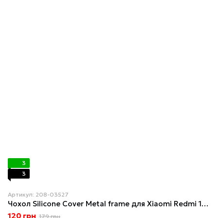
3
3
Артикул: 208-03527
Чохол Silicone Cover Metal frame для Xiaomi Redmi 12 Army green
120 грн
179 грн