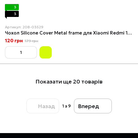
3
3
Артикул: 208-03529
Чохол Silicone Cover Metal frame для Xiaomi Redmi 12 Elderberry
120 грн
179 грн
Показати ще 20 товарів
Назад
Вперед
1
з 9