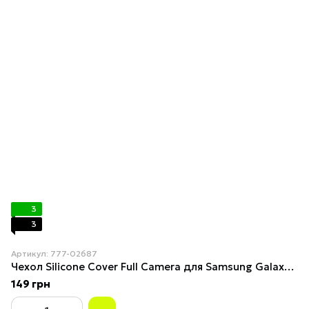
3
3
Артикул: 777-02687
Чехол Silicone Cover Full Camera для Samsung Galaxy A04 (A045) Elegant Purple
149 грн