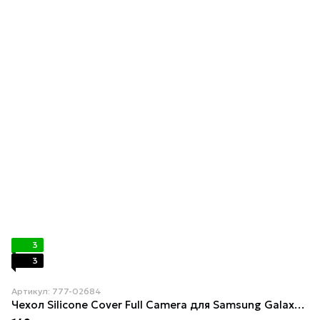
3
3
Артикул: 777-02684
Чехол Silicone Cover Full Camera для Samsung Galaxy A04 (A045) Lilac