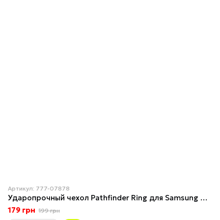
Артикул: 777-07878
Ударопрочный чехол Pathfinder Ring для Samsung Galaxy A04 Light Blue
179 грн
199 грн