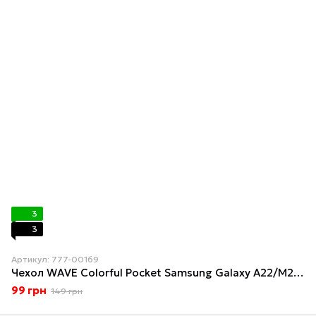
3
3
Артикул: 777-00169
Чехол WAVE Colorful Pocket Samsung Galaxy A22/M22/M32 (A225F/M225F/M325F) Light Purple
99 грн
149 грн