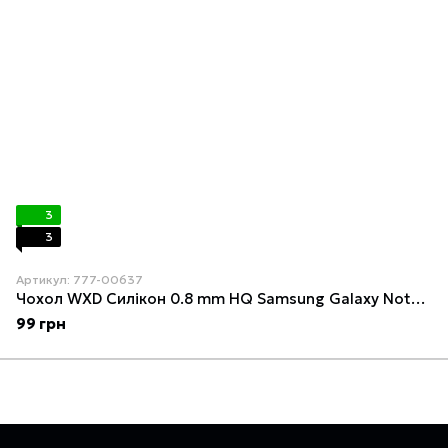
3
3
Артикул: 777-00637
Чохол WXD Силікон 0.8 mm HQ Samsung Galaxy Note 10 Lite (N770F) Прозорий
99 грн