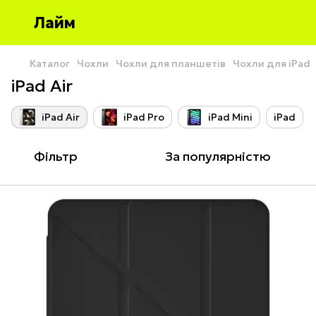
Лайм
Каталог
Чохли
Чохли для планшетів
Чохли для iPad
iPad Air
iPad Air
iPad Pro
iPad Mini
iPad
Фільтр
За популярністю