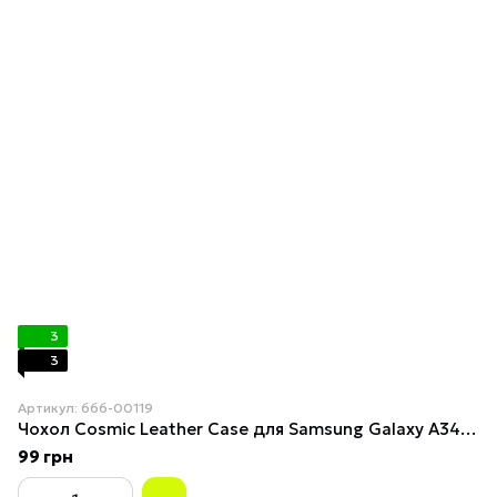
3
3
Артикул: 666-00119
Чохол Cosmiс Leather Case для Samsung Galaxy A34 5G Red
99 грн