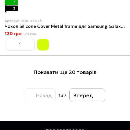
3
3
Артикул: 208-03436
Чохол Silicone Cover Metal frame для Samsung Galaxy A34 5G (A346) Dark blue
120 грн
179 грн
Показати ще 20 товарів
Назад
Вперед
1
з 7