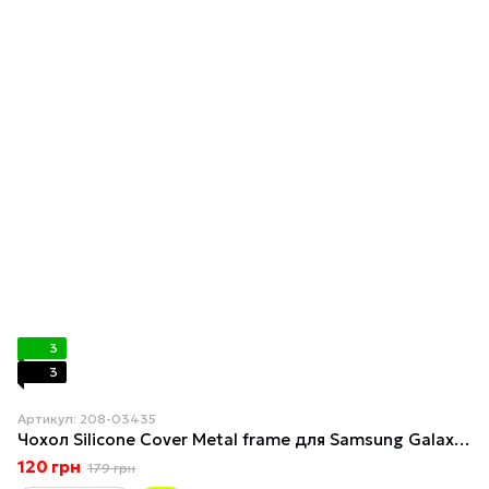
3
3
Артикул: 208-03435
Чохол Silicone Cover Metal frame для Samsung Galaxy A34 5G (A346) Light pink
120 грн
179 грн