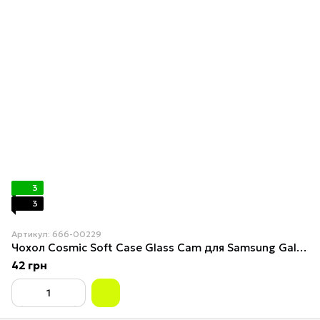
3
3
Артикул: 666-00229
Чохол Cosmiс Soft Case Glass Cam для Samsung Galaxy A34 5G Plum
42 грн