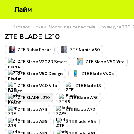
Лайм
Каталог
Чохли
Чохли для телефонів
Чохли для ZTE
ZTE BLADE L210
ZTE Nubia Focus
ZTE Nubia V60
ZTE Blade V2020 Smart
ZTE Blade V50 Vita
ZTE Blade V50 Design
ZTE Blade V40s
ZTE Blade V40 Vita
ZTE Blade L9
ZTE BLADE L210
ZTE Blade A75
ZTE Blade A73
ZTE Blade A72
ZTE Blade A55
ZTE Blade A54
ZTE Blade A52
ZTE Blade A51