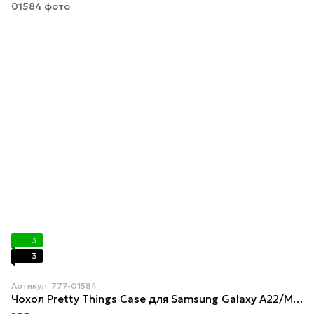
3
3
Артикул: 777-01584
Чохол Pretty Things Case для Samsung Galaxy A22/M22/M32 (A225F/M225F/M325F) Brown/Baby