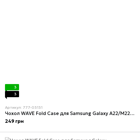
3
3
Артикул: 777-03131
Чохол WAVE Fold Case для Samsung Galaxy A22/M22/M32 (A225F/M225F/M325F) Blue
249 грн