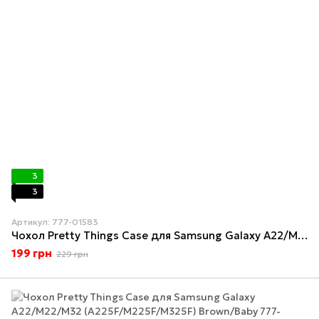
3
3
Артикул: 777-01583
Чохол Pretty Things Case для Samsung Galaxy A22/M22/M32 (A225F/M225F/M325F) Black/Eyes
199 грн
229 грн