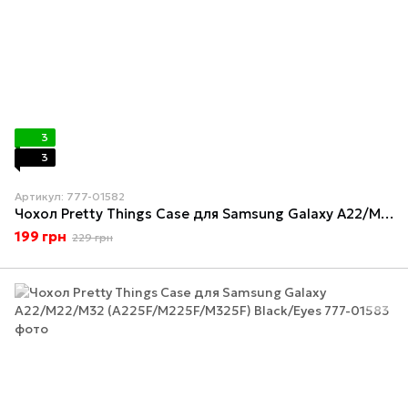
3
3
Артикул: 777-01582
Чохол Pretty Things Case для Samsung Galaxy A22/M22/M32 (A225F/M225F/M325F) Black/Coffee
199 грн
229 грн