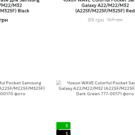
2/M22/M32
Galaxy A22/M22/M32
M325F) Black
(A225F/M225F/M325F) Red
грн
99 грн
149 грн
3
3