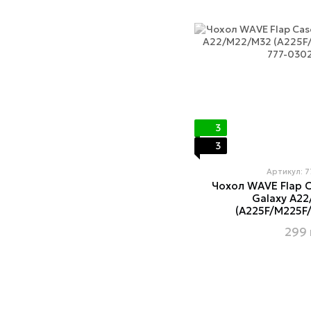
3
3
Артикул: 
Чохол WAVE Flap 
Galaxy A2
(A225F/M225F/
299 