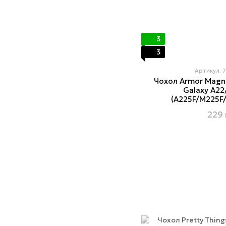
3
3
Артикул: 
Чохол Armor Magn
Galaxy A2
(A225F/M225F/
229 