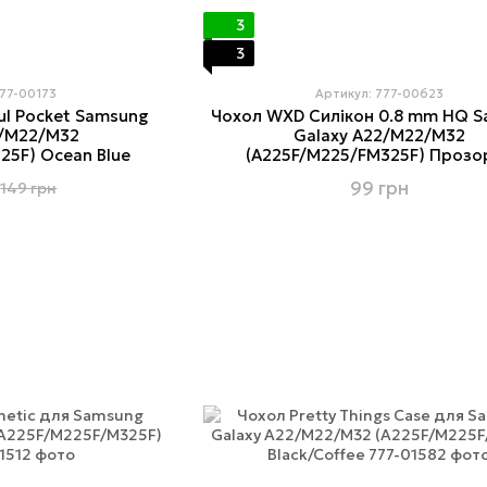
3
3
777-00173
Артикул: 777-00623
ul Pocket Samsung
Чохол WXD Силікон 0.8 mm HQ 
2/M22/M32
Galaxy A22/M22/M32
25F) Ocean Blue
(A225F/M225/FM325F) Прозо
99 грн
149 грн