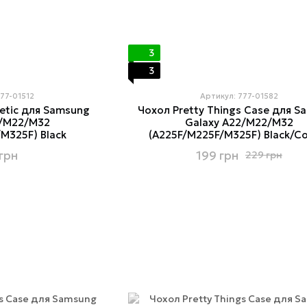
3
3
777-01512
Артикул: 777-01582
etic для Samsung
Чохол Pretty Things Case для S
2/M22/M32
Galaxy A22/M22/M32
M325F) Black
(A225F/M225F/M325F) Black/Co
грн
199 грн
229 грн