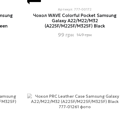
Артикул: 777-00172
amsung
Чохол WAVE Colorful Pocket Samsung
Galaxy A22/M22/M32
reen
(A225F/M225F/M325F) Black
99 грн
149 грн