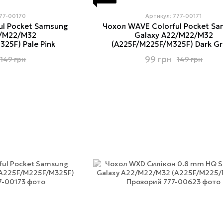
777-00170
Артикул: 777-00171
ul Pocket Samsung
Чохол WAVE Colorful Pocket S
2/M22/M32
Galaxy A22/M22/M32
25F) Pale Pink
(A225F/M225F/M325F) Dark G
99 грн
149 грн
149 грн