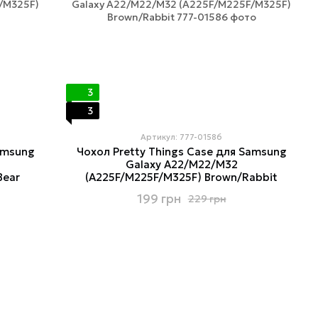
3
3
Артикул: 777-01586
amsung
Чохол Pretty Things Case для Samsung
Galaxy A22/M22/M32
Bear
(A225F/M225F/M325F) Brown/Rabbit
199 грн
229 грн