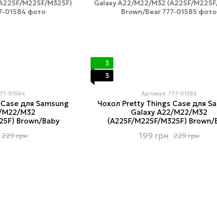
3
3
777-01584
Артикул: 777-01585
s Case для Samsung
Чохол Pretty Things Case для S
2/M22/M32
Galaxy A22/M22/M32
25F) Brown/Baby
(A225F/M225F/M325F) Brown/
199 грн
229 грн
229 грн