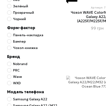
Зелёный
Артикул: 
Чохол WAVE Colorf
Прозрачный
Galaxy A2
Чорний
(A225F/M225F/M3
Форм-фактор
99 грн
Панель-накладка
Бампер
Чохол-книжка
Бренд
Nobrand
PRC
Wave
WXD
Модель телефона
Samsung Galaxy A22
Samsung Galaxy A22 / M22