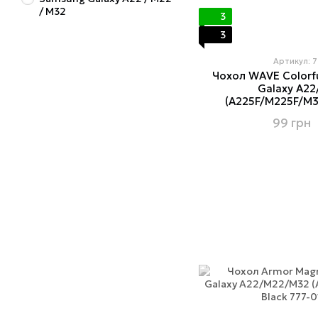
/ M32
3
3
Артикул: 
Чохол WAVE Colorf
Galaxy A2
(A225F/M225F/M3
99 грн