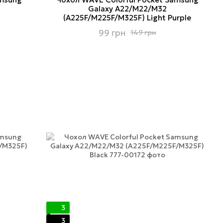
Galaxy A22/M22/M32
(A225F/M225F/M325F) Light Purple
99 грн
149 грн
3
3