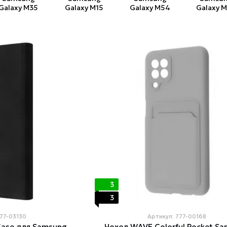
Galaxy M35
Galaxy M15
Galaxy M54
Galaxy 
3
3
777-03130
Артикул: 777-00168
Case для Samsung
Чохол WAVE Colorful Pocket S