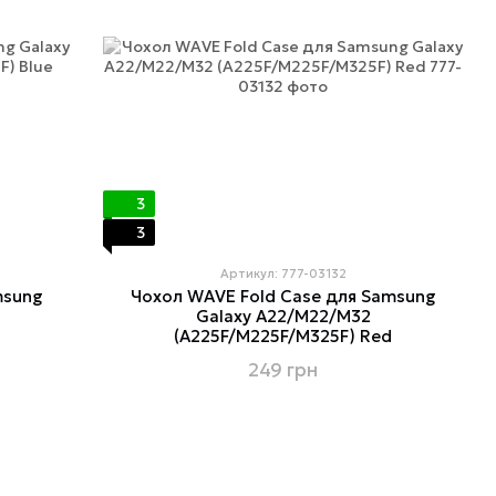
3
3
Артикул: 777-03132
msung
Чохол WAVE Fold Case для Samsung
Galaxy A22/M22/M32
e
(A225F/M225F/M325F) Red
249 грн