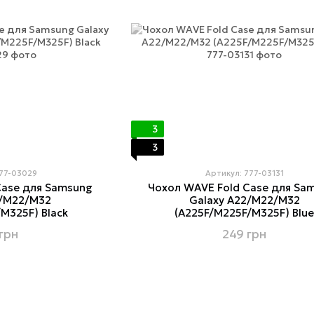
3
3
777-03029
Артикул: 777-03131
Case для Samsung
Чохол WAVE Fold Case для Sa
2/M22/M32
Galaxy A22/M22/M32
M325F) Black
(A225F/M225F/M325F) Blu
грн
249 грн