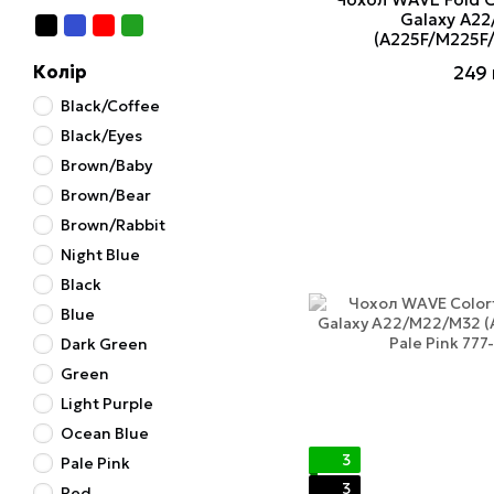
Galaxy A2
(A225F/M225F/
249 
Колір
Black/Coffee
Black/Eyes
Brown/Baby
Brown/Bear
Brown/Rabbit
Night Blue
Black
Blue
Dark Green
Green
Light Purple
Ocean Blue
3
Pale Pink
3
Red