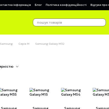
онтактна інформація
Блог
Політика конфіденційності
Відгуки про
 Samsung
Серія М
Samsung Galaxy M32
ярністю
Samsung
Samsung
Samsung
Samsu