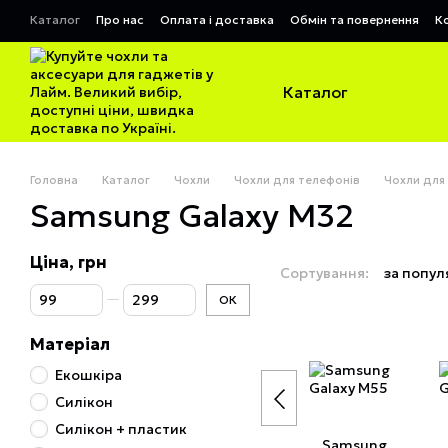
Перейти до основного контенту
Каталог
Про нас
Оплата і доставка
Обмін та повернення
К
Договір публічної оферти
Каталог
Головна
Каталог
Чохли
Чохли для телефонів
Чохли для
Samsung Galaxy M32
Ціна, грн
Сортування:
за попул
Від Ціна, грн
До Ціна, грн
ОК
Матеріал
Екошкіра
Силікон
Силікон + пластик
Samsung