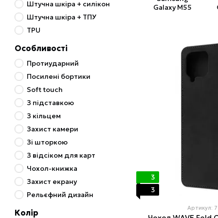
Штучна шкіра + силікон
Galaxy M55
Штучна шкіра + ТПУ
TPU
Особливості
Протиударний
Посилені бортики
Soft touch
З підставкою
З кільцем
Захист камери
Зі шторкою
З відсіком для карт
Чохол-книжка
3
Захист екрану
3
Рельєфний дизайн
Артикул: 
Колір
Чохол WAVE Fold 