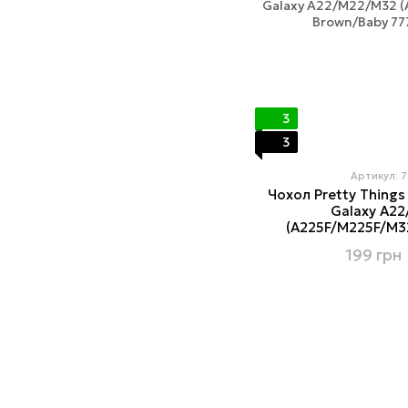
3
3
Артикул: 
Чохол Pretty Thing
Galaxy A2
(A225F/M225F/M3
199 грн