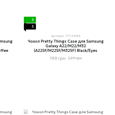
3
3
Артикул: 777-01583
amsung
Чохол Pretty Things Case для Samsung
Galaxy A22/M22/M32
ffee
(A225F/M225F/M325F) Black/Eyes
199 грн
229 грн