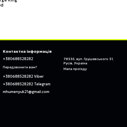
ed
Контактна інформація
+380688528282
78335, вул. Грушевського 31,
Русів, Україна
Передзвонити вам?
Мапа проїзду
+380688528282 Viber
+380688528282 Telegram
mhumenyuk21@gmail.com