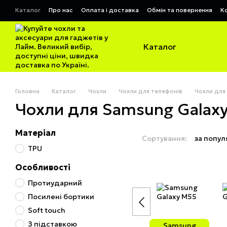
Перейти до основного контенту
Каталог
Про нас
Оплата і доставка
Обмін та повернення
К
Договір публічної оферти
Каталог
Головна
Каталог
Чохли
Чохли для телефонів
Чохли для
Чохли для Samsung Galax
Матеріал
Сортування:
за попул
TPU
Особливості
Протиударний
Посилені бортики
Soft touch
З підставкою
Samsung