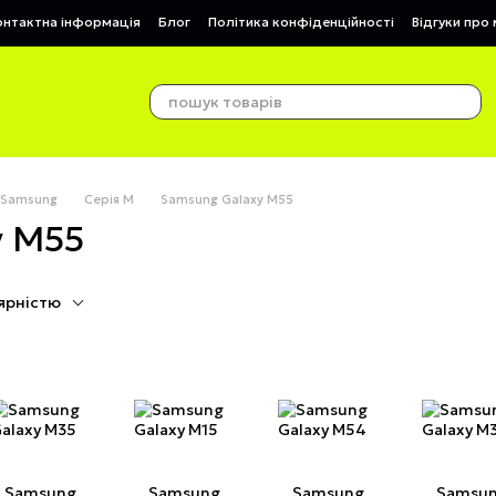
онтактна інформація
Блог
Політика конфіденційності
Відгуки про
 Samsung
Серія М
Samsung Galaxy M55
y М55
ярністю
Samsung
Samsung
Samsung
Samsu