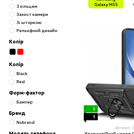
Galaxy M55
З кільцем
Захист камери
Зі шторкою
Рельєфний дизайн
Колір
Колір
Black
Red
Форм-фактор
Бампер
3
Бренд
3
Nobrand
Артикул: 
Модель телефона
Ударостійкий чохол C