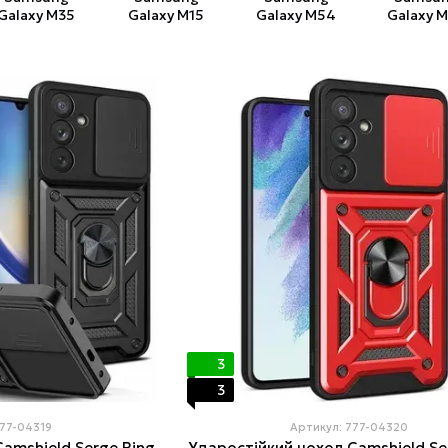
Galaxy M35
Galaxy M15
Galaxy M54
Galaxy 
3
3
777-04319
Артикул: 777-04320
amshield Serge Ring
Ударостійкий чохол Camshield Se