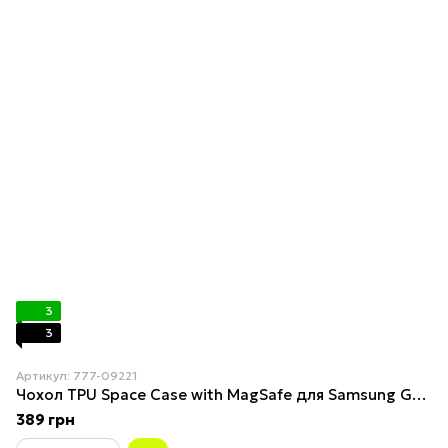
3
3
Артикул: 777-09221
Чохол TPU Space Case with MagSafe для Samsung Galaxy S26 / S26 Pro Transparent
389 грн