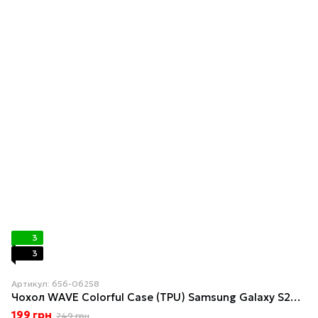
3
3
Артикул: 656-06258
Чохол WAVE Colorful Case (TPU) Samsung Galaxy S26 Black currant
199 грн
249 грн