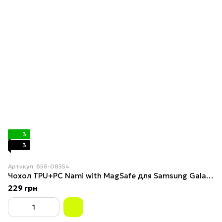
3
3
Артикул: 656-08554
Чохол TPU+PC Nami with MagSafe для Samsung Galaxy S26 Black
229 грн