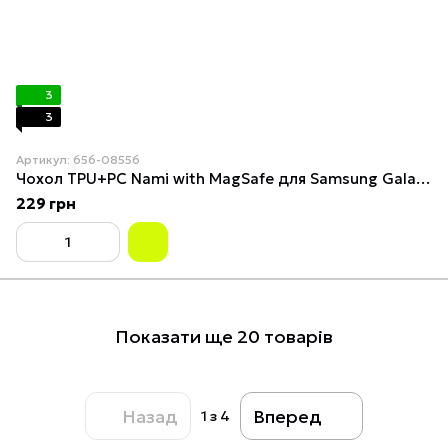
3
3
Артикул: 656-08556
Чохол TPU+PC Nami with MagSafe для Samsung Galaxy S26 white
229 грн
Показати ще 20 товарів
Назад
Вперед
1
з 4